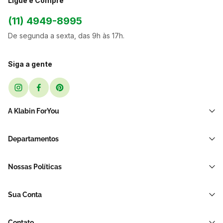
Ligue e Compre
(11) 4949-8995
De segunda a sexta, das 9h às 17h.
Siga a gente
A Klabin ForYou
Sobre Nós
Departamentos
Black Friday
Transporte e Correio
Sellers
Nossas Políticas
Sacos e Sacolas
Blog
Política de Privacidade LGPD
Restaurante E Delivery
Sua Conta
Política de Devolução e Reembolso
Acessórios Para Embalagens
Minha Conta
Política de Cancelamento
Hortifrúti
Contato