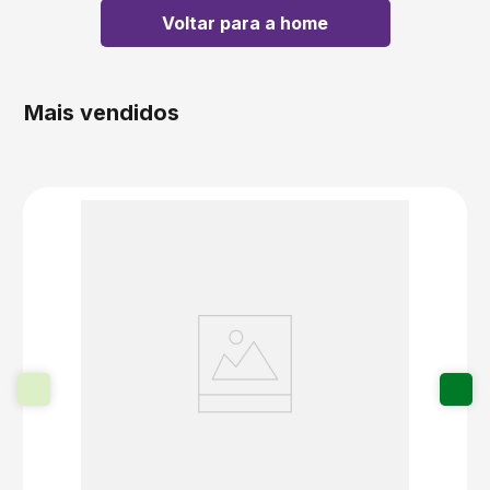
Voltar para a home
5
º
transporte
6
º
bebida
Mais vendidos
7
º
café
8
º
bebidas
9
º
saco
10
º
papel semente