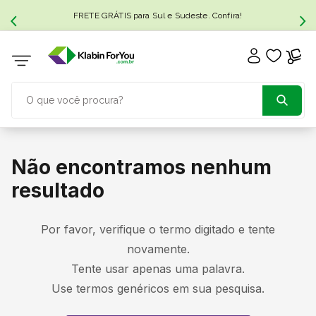
FRETE GRÁTIS para Sul e Sudeste. Confira!
O que você procura?
TERMOS MAIS BUSCADOS
Não encontramos nenhum
1
º
resultado
caixa papelão
2
º
caixa
Por favor, verifique o termo digitado e tente
novamente.
3
º
caixa sedex
Tente usar apenas uma palavra.
Use termos genéricos em sua pesquisa.
4
º
caixas