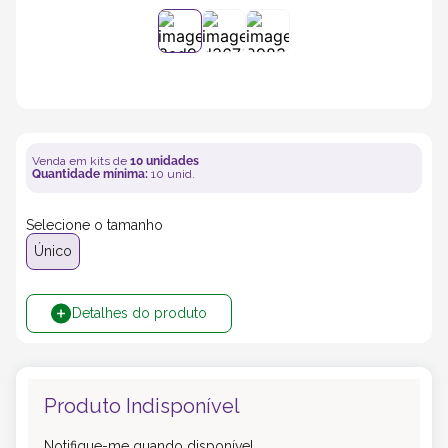
5
º
transporte
6
º
bebida
7
º
café
Venda em kits de
10
unidades
Quantidade mínima:
10
unid.
8
º
saco
Selecione o tamanho
Único
9
º
papel semente
Detalhes do produto
10
º
bebidas
Produto Indisponível
Notifique-me quando disponível