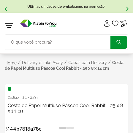
Últimas unidades de embalagens na promoção!
O que você procura?
TERMOS MAIS BUSCADOS
/
/
/
Delivery e Take Away
Caixas para Delivery
Cesta
Home
de Papel Multiuso Páscoa Cool Rabbit - 25 x 8 x 14 cm
1
º
caixa papelão
2
º
caixa
Código:
32.1
-
2393
Cesta de Papel Multiuso Páscoa Cool Rabbit - 25 x 8
x 14 cm
3
º
caixa sedex
4
º
caixas