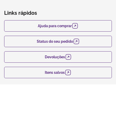
produtos no marketplace Klabin ForYou, aproveitando o
alcance e os recursos da plataforma, que é
Links rápidos
especializada em embalagens e produtos em papel.
Ajuda para comprar
Status do seu pedido
Devoluções
Itens salvos