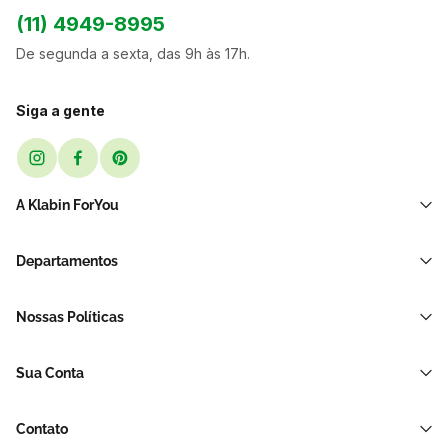
(11) 4949-8995
De segunda a sexta, das 9h às 17h.
Siga a gente
A Klabin ForYou
Sobre Nós
Departamentos
Black Friday
Transporte e Correio
Sellers
Nossas Políticas
Sacos e Sacolas
Blog
Política de Privacidade LGPD
Restaurante E Delivery
Sua Conta
Política de Devolução e Reembolso
Acessórios Para Embalagens
Minha Conta
Política de Cancelamento
Hortifrúti
Contato
Meus Pedidos
Brinquedos de Papelão