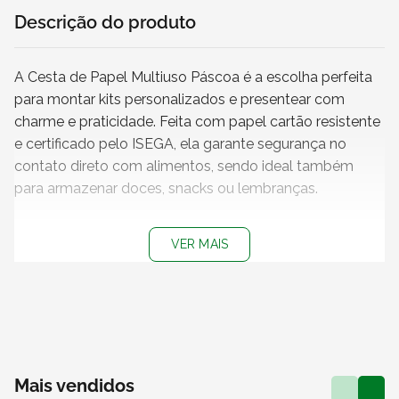
Descrição do produto
A Cesta de Papel Multiuso Páscoa é a escolha perfeita
para montar kits personalizados e presentear com
charme e praticidade. Feita com papel cartão resistente
e certificado pelo ISEGA, ela garante segurança no
contato direto com alimentos, sendo ideal também
para armazenar doces, snacks ou lembranças.
Características
VER MAIS
+ Medidas
: 25 x 8 x 14 cm
+ Impressão
: Impressão Páscoa Lúdica
+
Produto não personalizável
+
Embalagem 100% reciclável
+
Acompanha tampa de acetato
+ Vendido e entregue por
: SABR
Mais vendidos