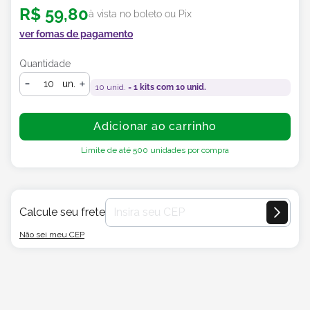
R$
59
,
80
à vista no boleto ou Pix
ver fomas de pagamento
Quantidade
un.
10
unid. =
1
kits com
10
unid.
Adicionar ao carrinho
Limite de até
500
unidades por compra
Calcule seu frete
Não sei meu CEP