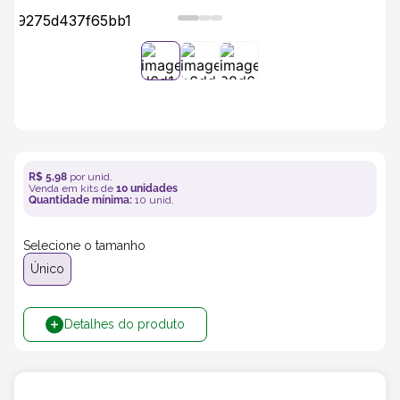
5
º
transporte
6
º
caixas
7
º
café
R$
5
,
98
por unid.
8
º
saco
Venda em kits de
10
unidades
Quantidade mínima:
10
unid.
9
º
bebidas
Selecione o tamanho
Único
10
º
papel semente
Detalhes do produto