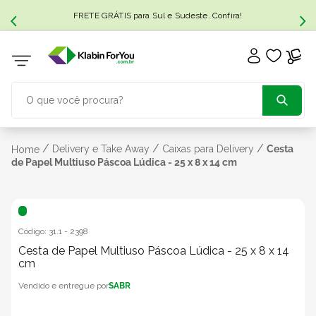
FRETE GRÁTIS para Sul e Sudeste. Confira!
O que você procura?
TERMOS MAIS BUSCADOS
/
/
/
Delivery e Take Away
Caixas para Delivery
Cesta
Home
de Papel Multiuso Páscoa Lúdica - 25 x 8 x 14 cm
1
º
caixa papelão
2
º
caixa
Código:
31.1
-
2398
Cesta de Papel Multiuso Páscoa Lúdica - 25 x 8 x 14
cm
3
º
caixa sedex
SABR
4
º
bebida