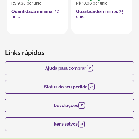
R$
9
,
36
por unid.
R$
10
,
06
por unid.
reforce com papel seda ou palha decorativa no interior
Quantidade mínima:
20
Quantidade mínima:
25
para garantir estabilidade e charme na apresentação!
unid.
unid.
Produto vendido por Seller :)
Um Seller Klabin é um parceiro que vende seus
produtos no marketplace Klabin ForYou, aproveitando o
alcance e os recursos da plataforma, que é
Links rápidos
especializada em embalagens e produtos em papel.
Ajuda para comprar
Status do seu pedido
Devoluções
Itens salvos