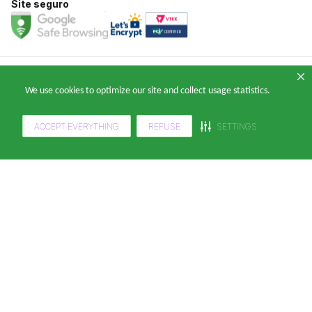
Site seguro
Copyright 2024 — © Klabin ForYou Solucoes em Papel S.A. CNPJ/MF nº
We use cookies to optimize our site and collect usage statistics.
05.905.802/0001-64 Avenida Brigadeiro Faria Lima, nº 949 - Pinheiros, São
Paulo - SP, 14º andar, CEP 05426-100
ACCEPT EVERYTHING
REFUSE
SETTINGS