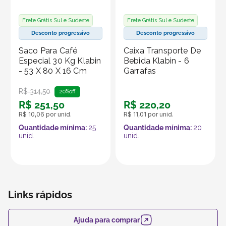
e certifique-se de fechar a tampa corretamente para
garantir a vedação. Com esses cuidados, seus copos
Frete Grátis Sul e Sudeste
Frete Grátis Sul e Sudeste
permanecerão em excelente estado por mais tempo.
Desconto progressivo
Desconto progressivo
Saco Para Café
Caixa Transporte De
Produto vendido por Seller :)
Especial 30 Kg Klabin
Bebida Klabin - 6
Um Seller Klabin é um parceiro que vende seus
- 53 X 80 X 16 Cm
Garrafas
produtos no marketplace Klabin ForYou, aproveitando o
R$
314
,
50
alcance e os recursos da plataforma, que é
20%
off
R$
251
,
50
R$
220
,
20
especializada em embalagens e produtos em papel.
R$
10
,
06
por unid.
R$
11
,
01
por unid.
Quantidade mínima:
25
Quantidade mínima:
20
unid.
unid.
Links rápidos
Ajuda para comprar