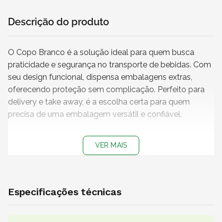
Descrição do produto
O Copo Branco é a solução ideal para quem busca
praticidade e segurança no transporte de bebidas. Com
seu design funcional, dispensa embalagens extras,
oferecendo proteção sem complicação. Perfeito para
delivery e take away, é a escolha certa para quem
precisa de uma embalagem versátil e confiável.
Características
VER MAIS
+ Capacidade
: 180 ml
+ Cor do copo
: Branco
+ Medidas do copo (L x A)
: 4 x 9 cm
+ Impressão
: Sem impressão
Especificações técnicas
+
Produto não personalizável
+
Copo 100% reciclável