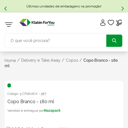
Últimas unidades de embalagens na promoção!
O que você procura?
TERMOS MAIS BUSCADOS
/
/
/
Delivery e Take Away
Copos
Copo Branco - 180
Home
ml
1
º
caixa papelão
2
º
caixa
Código:
5 CP180B K
-
587
Copo Branco - 180 ml
3
º
caixa sedex
Nazapack
4
º
transporte