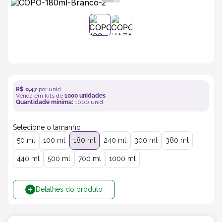
5
º
bebida
6
º
caixas
7
º
café
R$
0
,
47
por unid.
Venda em kits de
1000
unidades
8
º
papel semente
Quantidade mínima:
1000
unid.
Selecione o tamanho
9
º
bebidas
50 ml
100 ml
180 ml
240 ml
300 ml
380 ml
10
º
saco
440 ml
500 ml
700 ml
1000 ml
Detalhes do produto