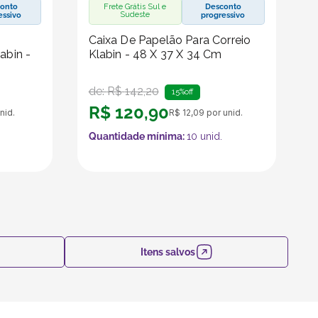
onto
Frete Grátis Sul e
Desconto
Sudeste
essivo
progressivo
Caixa De Papelão Para Correio
abin -
Klabin - 48 X 37 X 34 Cm
de:
R$
142
,
20
15%
off
R$
120
,
90
nid.
R$
12
,
09
por unid.
Quantidade mínima:
10
unid.
Itens salvos