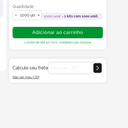
Quantidade
un.
1000
unid. =
1
kits com
1000
unid.
Adicionar ao carrinho
Limite de até
50.000
unidades por compra
Calcule seu frete
Não sei meu CEP