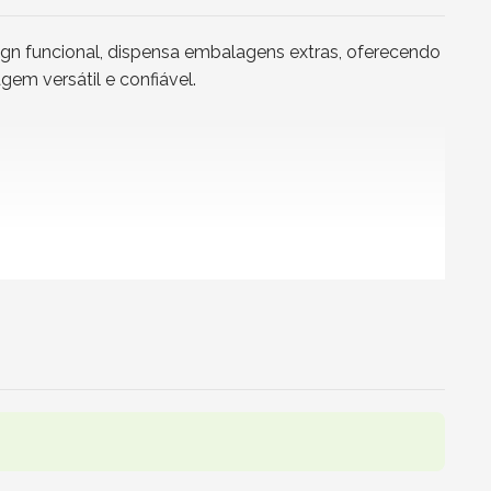
gn funcional, dispensa embalagens extras, oferecendo
em versátil e confiável.
deral.
es e até mesmo chás gelados. Seu tamanho compacto é