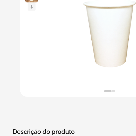
5
º
transporte
6
º
caixas
7
º
café
8
º
saco
9
º
bebidas
10
º
papel semente
Descrição do produto