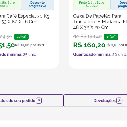
rátis Sul e
Desconto
Frete Grátis Sul e
Desc
deste
Sudeste
progressivo
progr
ra Café Especial 30 Kg
Caixa De Papelão Para
- 53 X 80 X 16 Cm
Transporte E Mudança Kl
48 X 32 X 20 Cm
314
,
50
de:
R$
188
,
40
20%
off
15%
off
51
,
50
R$
160
,
20
R$
10
,
06
por unid.
R$
8
,
01
por u
ade mínima:
25
unid.
Quantidade mínima:
20
unid.
atus do seu pedido
Devoluções