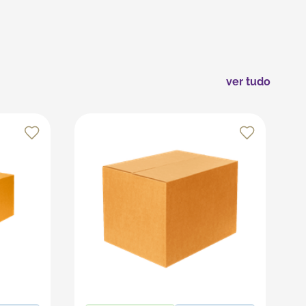
ras extremas e ao contato com objetos cortantes.
ação. Com esses cuidados, seus copos permanecerão em
ver tudo
s recursos da plataforma, que é especializada em