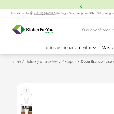
x. Saiba Mais.
Atendimento
(11) 2391-0220
de Seg a Sex, das 9h às 18h. | Sáb, das 9h 
O que você procur
TERMOS MAIS BUSCADOS
Todos os departamentos
Mais 
1
º
caixa papelão
/
/
/
Delivery e Take Away
Copos
Copo Branco - 240 
Home
2
º
caixa
3
º
caixa sedex
4
º
bebida