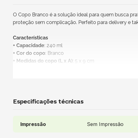
O Copo Branco é a solução ideal para quem busca prat
proteção sem complicação. Perfeito para delivery e ta
Características
+ Capacidade
: 240 ml
+ Cor do copo
: Branco
+ Medidas do copo (L x A)
: 5 x 9 cm
+ Impressão
: Sem impressão
+
Produto não personalizável
+
Copo 100% reciclável
+ Atenção!
Produto vendido exclusivamente para os esta
+ Vendido e entregue por
: Nazapack
Especificações técnicas
Uso indicado
É ideal para comportar uma variedade de bebidas, com
Impressão
Sem Impressão
perfeito para porções individuais de bebidas quentes ou