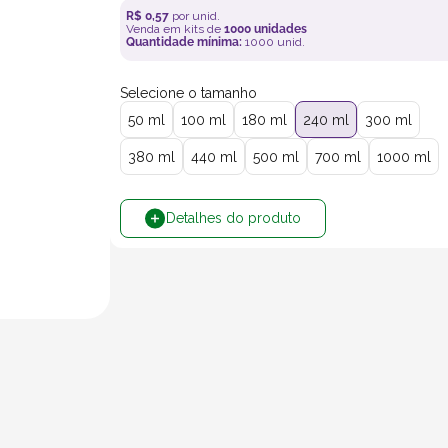
R$
0
,
57
por unid.
Venda em kits de
1000
unidades
Quantidade mínima:
1000
unid.
Selecione o tamanho
50 ml
100 ml
180 ml
240 ml
300 ml
380 ml
440 ml
500 ml
700 ml
1000 ml
Detalhes do produto