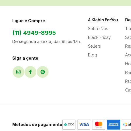
A Klabin ForYou
De
Ligue e Compre
Sobre Nós
Tr
(11) 4949-8995
Black Friday
Sa
De segunda a sexta, das 9h às 17h.
Sellers
Res
Blog
Ac
Siga a gente
Hor
Br
Pap
Ca
Métodos de pagamento