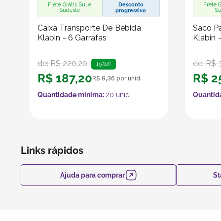
Frete Grátis Sul e
Desconto
Frete G
Sudeste
Su
progressivo
Caixa Transporte De Bebida
Saco Pa
Klabin - 6 Garrafas
Klabin 
de:
R$
220
,
20
de:
R$
15%
off
R$
187
,
20
R$
2
R$
9
,
36
por unid.
Quantidade mínima:
20
unid.
Quantid
Links rápidos
Ajuda para comprar
St