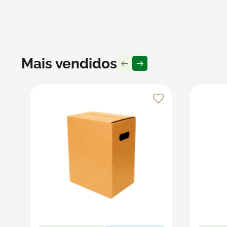
Recomendações
Guarde os copos em um local seco, limpo e livre de u
Manuseie com atenção para prevenir quedas e certifi
excelente estado por mais tempo.
Mais vendidos
Produto vendido por Seller :)
Um Seller Klabin é um parceiro que vende seus produt
embalagens e produtos em papel.