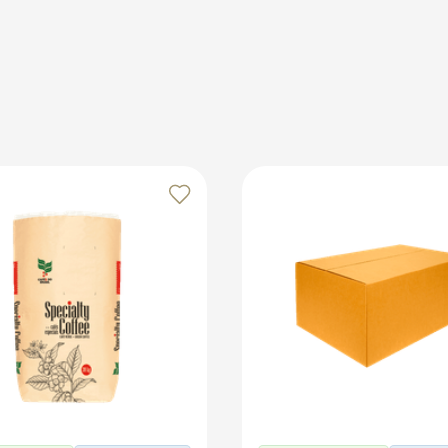
midade para evitar deformações. Evite expô-los a temperatu
que-se de fechar a tampa corretamente para garantir a ved
os no marketplace Klabin ForYou, aproveitando o alcance e o