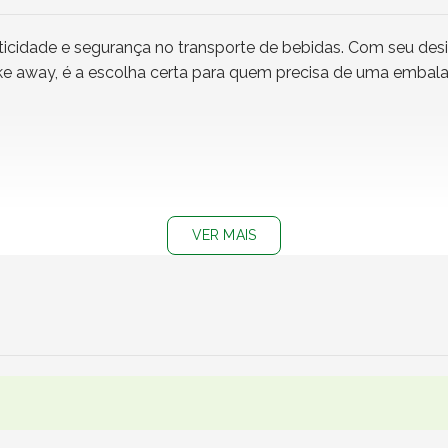
icidade e segurança no transporte de bebidas. Com seu desi
ke away, é a escolha certa para quem precisa de uma embalag
VER MAIS
dos de São Paulo, Rio de Janeiro, Minas Gerais e Distrito Fe
o sucos naturais, café, refrigerantes, milkshakes, smoothi
 frias, oferecendo praticidade e conforto no transporte.