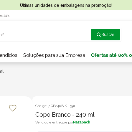
Últimas unidades de embalagens na promoção!
às 14h.
a?
vendidos
Soluções para sua Empresa
Ofertas até 80% o
ml
Código:
7 CP240B K
-
591
Copo Branco - 240 ml
Nazapack