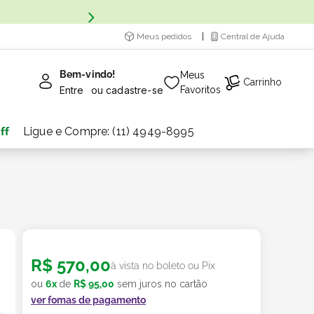
Meus pedidos
Central de Ajuda
Bem-vindo!
Meus
Carrinho
Entre
ou
cadastre-se
Favoritos
ff
Ligue e Compre: (11) 4949-8995
R$
570
,
00
à vista no boleto ou Pix
ou
6
x
de
R$
95
,
00
sem juros no cartão
ver fomas de pagamento