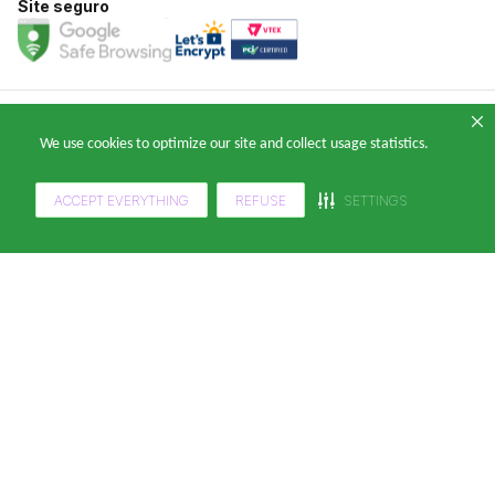
Site seguro
Copyright 2024 — © Klabin ForYou Solucoes em Papel S.A. CNPJ/MF nº
We use cookies to optimize our site and collect usage statistics.
05.905.802/0001-64 Avenida Brigadeiro Faria Lima, nº 949 - Pinheiros, São
Paulo - SP, 14º andar, CEP 05426-100
ACCEPT EVERYTHING
REFUSE
SETTINGS