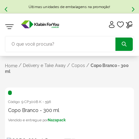
Últimas unidades de embalagens na promoção!
O que você procura?
TERMOS MAIS BUSCADOS
/
/
/
Delivery e Take Away
Copos
Copo Branco - 300
Home
ml
1
º
caixa papelão
2
º
caixa
Código:
9 CP300B K
-
596
Copo Branco - 300 ml
3
º
caixa sedex
Nazapack
4
º
transporte