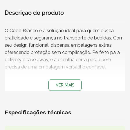
Descrição do produto
O Copo Branco é a solução ideal para quem busca
praticidade e segurança no transporte de bebidas. Com
seu design funcional, dispensa embalagens extras,
oferecendo proteção sem complicação. Perfeito para
delivery e take away, é a escolha certa para quem
precisa de uma embalagem versátil e confiável.
Características
VER MAIS
+ Capacidade
: 300 ml
+ Cor do copo
: Branco
+ Medidas do copo (L x A)
: 5 x 11 cm
+ Impressão
: Sem impressão
Especificações técnicas
+
Produto não personalizável
+
Copo 100% reciclável