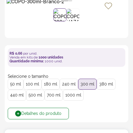
5
º
bebida
6
º
caixas
7
º
café
R$
0
,
66
por unid.
Venda em kits de
1000
unidades
8
º
papel semente
Quantidade mínima:
1000
unid.
Selecione o tamanho
9
º
bebidas
50 ml
100 ml
180 ml
240 ml
300 ml
380 ml
10
º
saco
440 ml
500 ml
700 ml
1000 ml
Detalhes do produto