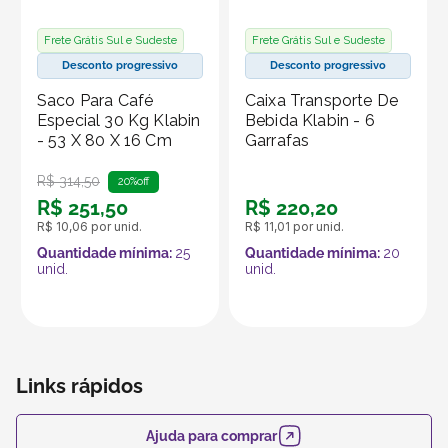
e certifique-se de fechar a tampa corretamente para
garantir a vedação. Com esses cuidados, seus copos
Frete Grátis Sul e Sudeste
Frete Grátis Sul e Sudeste
permanecerão em excelente estado por mais tempo.
Desconto progressivo
Desconto progressivo
Saco Para Café
Caixa Transporte De
Produto vendido por Seller :)
Especial 30 Kg Klabin
Bebida Klabin - 6
Um Seller Klabin é um parceiro que vende seus
- 53 X 80 X 16 Cm
Garrafas
produtos no marketplace Klabin ForYou, aproveitando o
R$
314
,
50
alcance e os recursos da plataforma, que é
20%
off
R$
251
,
50
R$
220
,
20
especializada em embalagens e produtos em papel.
R$
10
,
06
por unid.
R$
11
,
01
por unid.
Quantidade mínima:
25
Quantidade mínima:
20
unid.
unid.
Links rápidos
Ajuda para comprar