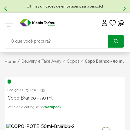
Últimas unidades de embalagens na promoção!
O que você procura?
TERMOS MAIS BUSCADOS
/
/
/
Delivery e Take Away
Copos
Copo Branco - 50 ml
Home
1
º
caixa papelão
Código:
1 CP50B K
-
433
2
º
caixa
Copo Branco - 50 ml
Nazapack
3
º
caixa sedex
4
º
bebida