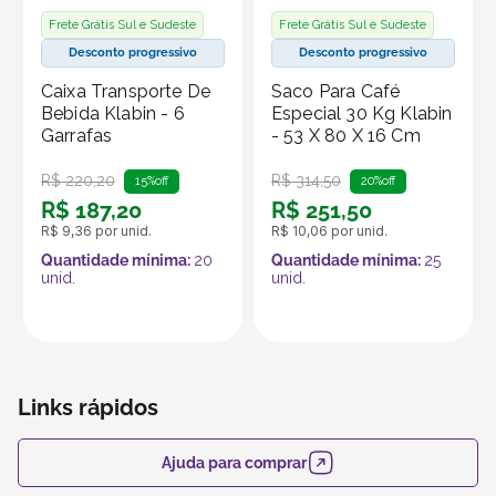
garantir a vedação. Com esses cuidados, seus copos
Frete Grátis Sul e Sudeste
Frete Grátis Sul e Sudeste
permanecerão em excelente estado por mais tempo.
Desconto progressivo
Desconto progressivo
Caixa Transporte De
Saco Para Café
Produto vendido por Seller :)
Bebida Klabin - 6
Especial 30 Kg Klabin
Um Seller Klabin é um parceiro que vende seus
Garrafas
- 53 X 80 X 16 Cm
produtos no marketplace Klabin ForYou, aproveitando o
R$
220
,
20
R$
314
,
50
alcance e os recursos da plataforma, que é
15%
off
20%
off
R$
187
,
20
R$
251
,
50
especializada em embalagens e produtos em papel.
R$
9
,
36
por unid.
R$
10
,
06
por unid.
Quantidade mínima:
20
Quantidade mínima:
25
unid.
unid.
Links rápidos
Ajuda para comprar