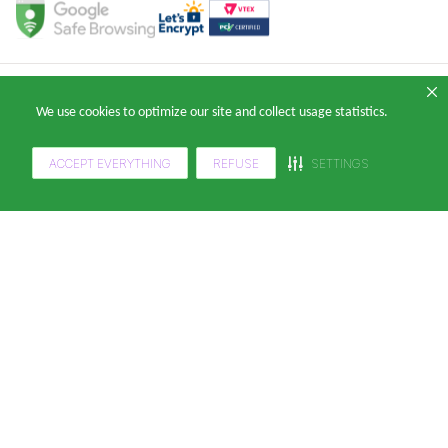
Copyright 2024 — © Klabin ForYou Solucoes em Papel S.A. CNPJ/MF nº
We use cookies to optimize our site and collect usage statistics.
05.905.802/0001-64 Avenida Brigadeiro Faria Lima, nº 949 - Pinheiros, São
Paulo - SP, 14º andar, CEP 05426-100
ACCEPT EVERYTHING
REFUSE
SETTINGS