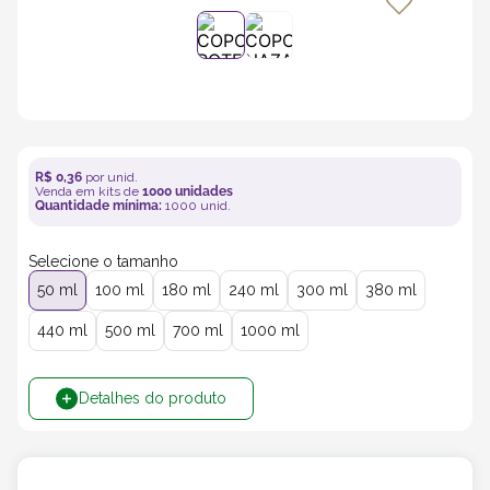
5
º
transporte
6
º
caixas
7
º
café
R$
0
,
36
por unid.
Venda em kits de
1000
unidades
Quantidade mínima:
1000
unid.
8
º
saco
Selecione o tamanho
9
º
bebidas
50 ml
100 ml
180 ml
240 ml
300 ml
380 ml
440 ml
500 ml
700 ml
1000 ml
10
º
papel semente
Detalhes do produto