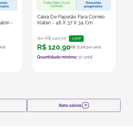
onto
Frete Grátis Sul e
Desconto
Sudeste
essivo
progressivo
Caixa De Papelão Para Correio
abin -
Klabin - 48 X 37 X 34 Cm
de:
R$
142
,
20
15%
off
R$
120
,
90
nid.
R$
12
,
09
por unid.
Quantidade mínima:
10
unid.
Itens salvos