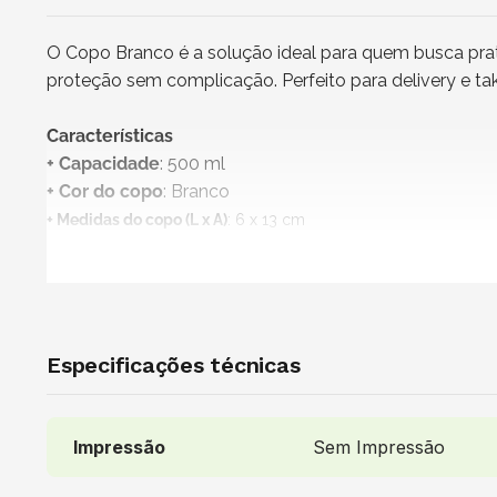
O Copo Branco é a solução ideal para quem busca prat
proteção sem complicação. Perfeito para delivery e ta
Características
+ Capacidade
: 500 ml
+
Cor do copo
: Branco
+ Medidas do copo (L x A)
: 6 x 13 cm
+ Impressão
: Sem impressão
+
Produto não personalizável
+
Copo 100% reciclável
+ Atenção!
Produto vendido exclusivamente para os esta
+ Vendido e entregue por
: Nazapack
Especificações técnicas
Uso indicado
É ideal para comportar uma variedade de bebidas, com
Impressão
Sem Impressão
perfeito para porções individuais de bebidas quentes ou