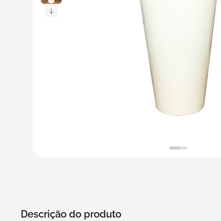
5
º
transporte
6
º
caixas
7
º
café
8
º
saco
9
º
bebidas
10
º
papel semente
Descrição do produto