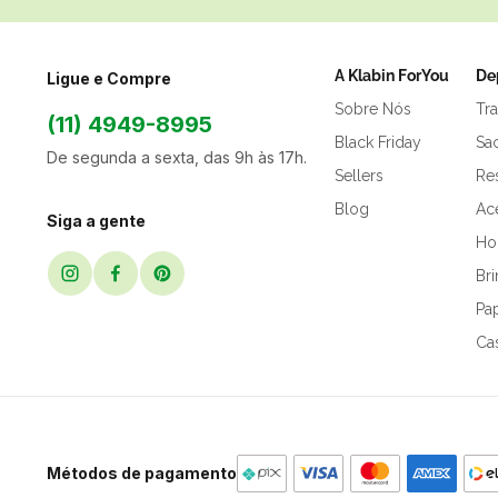
A Klabin ForYou
De
Ligue e Compre
Sobre Nós
Tr
(11) 4949-8995
Black Friday
Sa
De segunda a sexta, das 9h às 17h.
Sellers
Res
Blog
Ac
Siga a gente
Hor
Br
Pap
Ca
Métodos de pagamento