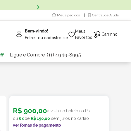
Meus pedidos
Central de Ajuda
Bem-vindo!
Meus
Carrinho
Entre
ou
cadastre-se
Favoritos
ff
Ligue e Compre: (11) 4949-8995
R$
900
,
00
à vista no boleto ou Pix
ou
6
x
de
R$
150
,
00
sem juros no cartão
ver fomas de pagamento