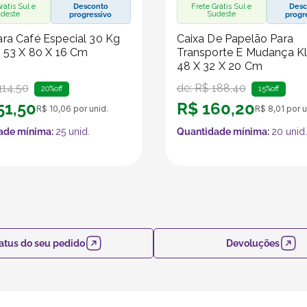
rátis Sul e
Desconto
Frete Grátis Sul e
Desc
deste
Sudeste
progressivo
progr
ra Café Especial 30 Kg
Caixa De Papelão Para
- 53 X 80 X 16 Cm
Transporte E Mudança Kl
48 X 32 X 20 Cm
314
,
50
de:
R$
188
,
40
20%
off
15%
off
51
,
50
R$
160
,
20
R$
10
,
06
por unid.
R$
8
,
01
por u
ade mínima:
25
unid.
Quantidade mínima:
20
unid.
atus do seu pedido
Devoluções