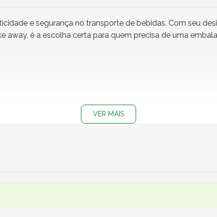
icidade e segurança no transporte de bebidas. Com seu desi
ke away, é a escolha certa para quem precisa de uma embalag
VER MAIS
dos de São Paulo, Rio de Janeiro, Minas Gerais e Distrito Fe
o sucos naturais, café, refrigerantes, milkshakes, smoothi
 frias, oferecendo praticidade e conforto no transporte.