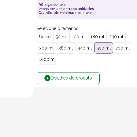
R$
0
,
90
por unid.
Venda em kits de
1000
unidades
Quantidade mínima:
1000
unid.
Selecione o tamanho
Único
50 ml
100 ml
180 ml
240 ml
300 ml
380 ml
440 ml
500 ml
700 ml
1000 ml
Detalhes do produto