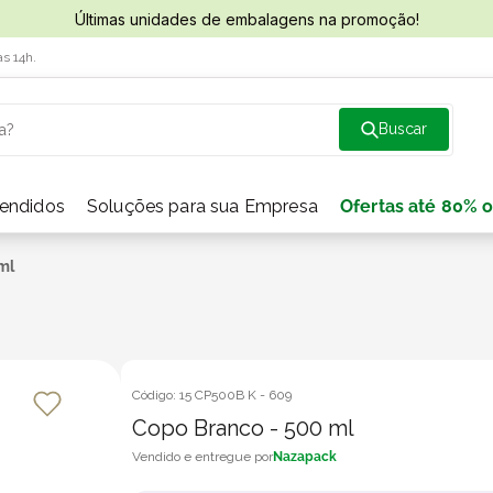
Últimas unidades de embalagens na promoção!
às 14h.
a?
vendidos
Soluções para sua Empresa
Ofertas até 80% o
ml
Código:
15 CP500B K
-
609
Copo Branco - 500 ml
Nazapack