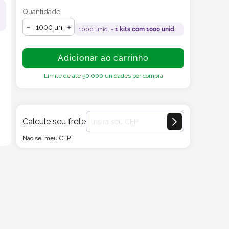
Quantidade
un.
1000
unid. =
1
kits com
1000
unid.
Adicionar ao carrinho
Limite de até
50.000
unidades por compra
Calcule seu frete
Não sei meu CEP