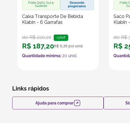
Frete Grátis Sul e
Desconto
Frete G
Sudeste
Su
progressivo
Caixa Transporte De Bebida
Saco Pa
Klabin - 6 Garrafas
Klabin 
de:
R$
220
,
20
de:
R$
15%
off
R$
187
,
20
R$
2
R$
9
,
36
por unid.
Quantidade mínima:
20
unid.
Quantid
Links rápidos
Ajuda para comprar
St