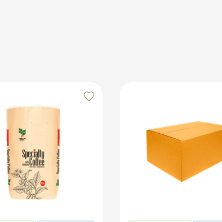
midade para evitar deformações. Evite expô-los a temperatu
que-se de fechar a tampa corretamente para garantir a ved
os no marketplace Klabin ForYou, aproveitando o alcance e o