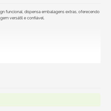
gn funcional, dispensa embalagens extras, oferecendo
em versátil e confiável.
deral.
es e até mesmo chás gelados. Seu tamanho compacto é