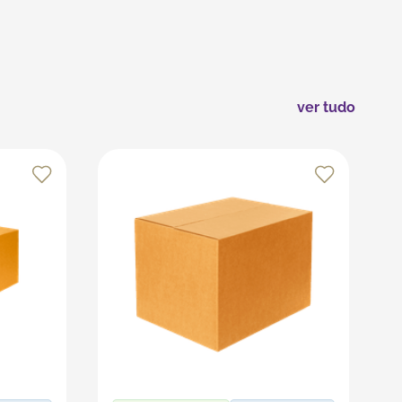
ras extremas e ao contato com objetos cortantes.
ação. Com esses cuidados, seus copos permanecerão em
ver tudo
s recursos da plataforma, que é especializada em