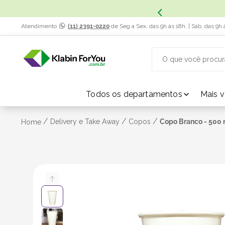
x. Saiba Mais.
Atendimento
(11) 2391-0220
de Seg a Sex, das 9h às 18h. | Sáb, das 9h 
O que você procur
TERMOS MAIS BUSCADOS
Todos os departamentos
Mais 
1
º
caixa papelão
/
/
/
Delivery e Take Away
Copos
Copo Branco - 500 
Home
2
º
caixa
3
º
caixa sedex
4
º
bebida