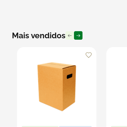
Recomendações
Guarde os copos em um local seco, limpo e livre de u
Manuseie com atenção para prevenir quedas e certifi
excelente estado por mais tempo.
Mais vendidos
Produto vendido por Seller :)
Um Seller Klabin é um parceiro que vende seus produt
embalagens e produtos em papel.