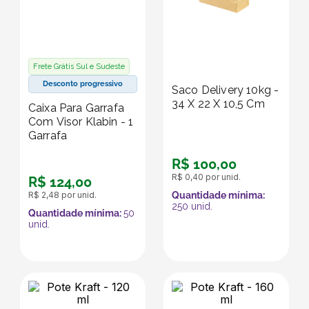
Frete Grátis Sul e Sudeste
Desconto progressivo
Saco Delivery 10kg -
34 X 22 X 10,5 Cm
Caixa Para Garrafa
Com Visor Klabin - 1
Garrafa
R$
100
,
00
R$
0
,
40
por unid.
R$
124
,
00
R$
2
,
48
por unid.
Quantidade mínima:
250
unid.
Quantidade mínima:
50
unid.