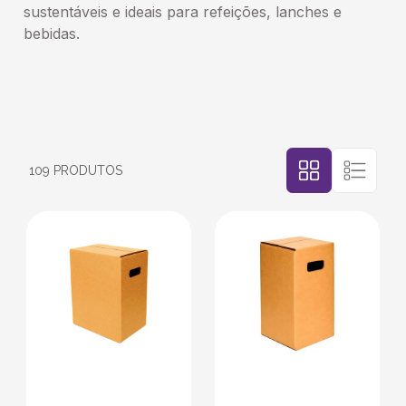
sustentáveis e ideais para refeições, lanches e
bebidas.
5
º
bebida
6
º
caixas
7
º
café
109
PRODUTOS
8
º
papel semente
9
º
bebidas
10
º
saco