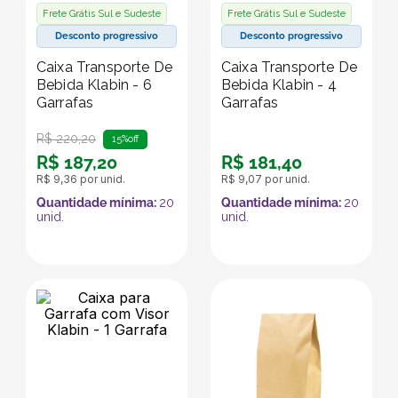
Frete Grátis Sul e Sudeste
Frete Grátis Sul e Sudeste
Desconto progressivo
Desconto progressivo
Caixa Transporte De
Caixa Transporte De
Bebida Klabin - 6
Bebida Klabin - 4
Garrafas
Garrafas
R$
220
,
20
15%
off
R$
187
,
20
R$
181
,
40
R$
9
,
36
por unid.
R$
9
,
07
por unid.
Quantidade mínima:
20
Quantidade mínima:
20
unid.
unid.