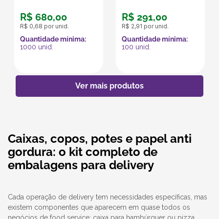
R$
680
,
00
R$
291
,
00
R$
0
,
68
por unid.
R$
2
,
91
por unid.
Quantidade mínima:
Quantidade mínima:
1000
unid.
100
unid.
Caixas, copos, potes e papel anti
gordura: o kit completo de
embalagens para delivery
Cada operação de delivery tem necessidades específicas, mas
existem componentes que aparecem em quase todos os
negócios de food service: caixa para hambúrguer ou pizza,