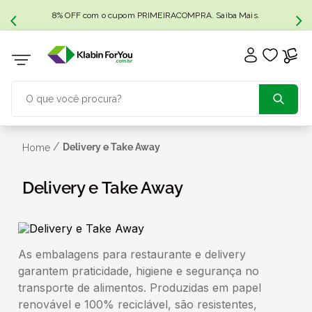
8% OFF com o cupom PRIMEIRACOMPRA. Saiba Mais.
O que você procura?
TERMOS MAIS BUSCADOS
/
Delivery e Take Away
Home
1
º
caixa papelão
Delivery e Take Away
2
º
caixa
As embalagens para restaurante e delivery
3
º
caixa sedex
garantem praticidade, higiene e segurança no
transporte de alimentos. Produzidas em papel
4
º
transporte
renovável e 100% reciclável, são resistentes,