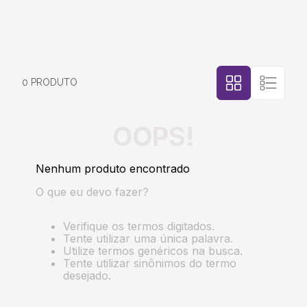
5
º
bebida
6
º
caixas
0
PRODUTO
7
º
café
OOPS!
8
º
papel semente
Nenhum produto encontrado
9
º
bebidas
O que eu devo fazer?
10
º
saco
Verifique os termos digitados.
Tente utilizar uma única palavra.
Utilize termos genéricos na busca.
Tente utilizar sinônimos do termo
desejado.