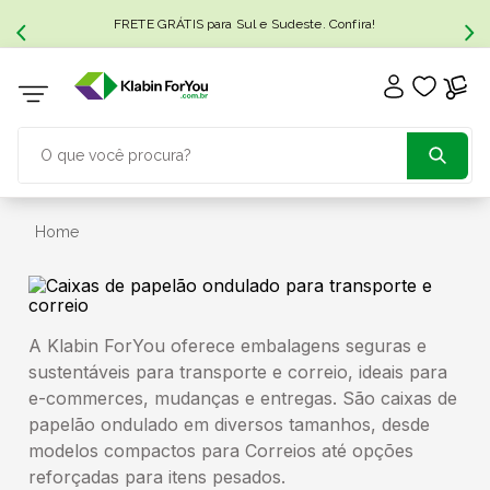
FRETE GRÁTIS para Sul e Sudeste. Confira!
O que você procura?
TERMOS MAIS BUSCADOS
Home
1
º
caixa papelão
A Klabin ForYou oferece embalagens seguras e
2
º
caixa
sustentáveis para transporte e correio, ideais para
e-commerces, mudanças e entregas. São caixas de
3
º
caixa sedex
papelão ondulado em diversos tamanhos, desde
modelos compactos para Correios até opções
4
º
transporte
reforçadas para itens pesados.