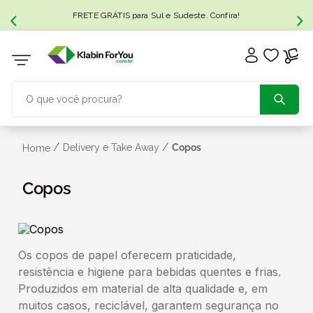
FRETE GRÁTIS para Sul e Sudeste. Confira!
O que você procura?
TERMOS MAIS BUSCADOS
/
/
Delivery e Take Away
Copos
Home
1
º
caixa papelão
Copos
2
º
caixa
Os copos de papel oferecem praticidade,
3
º
caixa sedex
resistência e higiene para bebidas quentes e frias.
Produzidos em material de alta qualidade e, em
4
º
transporte
muitos casos, reciclável, garantem segurança no