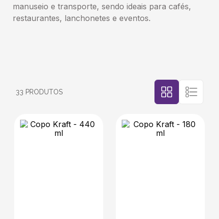
manuseio e transporte, sendo ideais para cafés,
restaurantes, lanchonetes e eventos.
5
º
caixas
6
º
bebida
7
º
café
33
PRODUTOS
8
º
saco
9
º
bebidas
10
º
papel semente