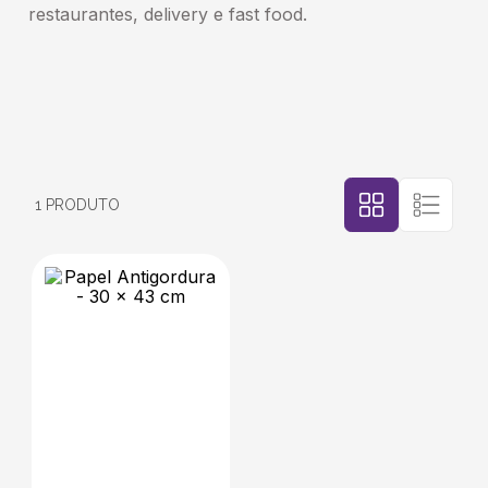
restaurantes, delivery e fast food.
5
º
transporte
6
º
bebida
7
º
café
1
PRODUTO
8
º
saco
9
º
papel semente
10
º
bebidas