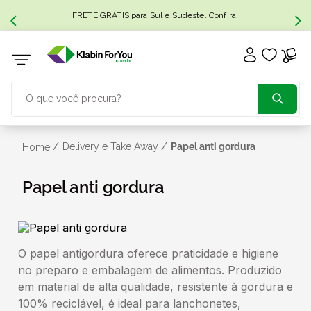
FRETE GRÁTIS para Sul e Sudeste. Confira!
O que você procura?
TERMOS MAIS BUSCADOS
/
/
Delivery e Take Away
Papel anti gordura
Home
1
º
caixa papelão
Papel anti gordura
2
º
caixa
O papel antigordura oferece praticidade e higiene
3
º
caixa sedex
no preparo e embalagem de alimentos. Produzido
em material de alta qualidade, resistente à gordura e
4
º
caixas
100% reciclável, é ideal para lanchonetes,