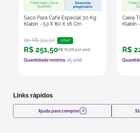
Frete Grátis Sul e
Desconto
Frete G
Sudeste
Su
progressivo
Saco Para Café Especial 30 Kg
Caixa T
Klabin - 53 X 80 X 16 Cm
Klabin 
de:
R$
314
,
50
20%
off
R$
251
,
50
R$
2
R$
10
,
06
por unid.
Quantidade mínima:
25
unid.
Quantid
Links rápidos
Ajuda para comprar
St