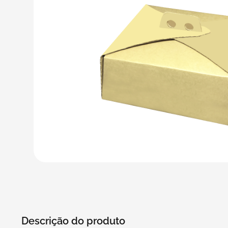
5
º
bebida
6
º
caixas
7
º
café
8
º
papel semente
9
º
bebidas
10
º
saco
Descrição do produto