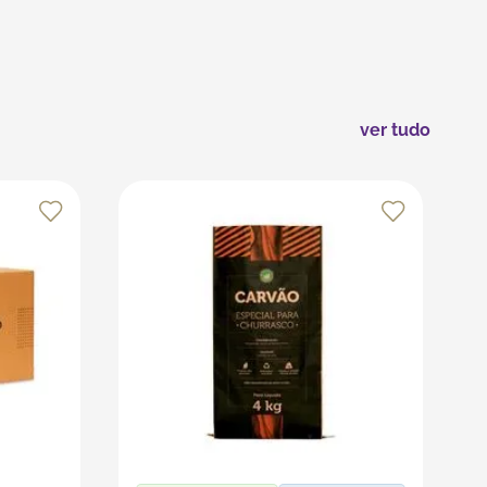
o e se desloque durante o transporte. Armazene as
 na apresentação, o uso de papel antigordura pode
ver tudo
s recursos da plataforma, que é especializada em