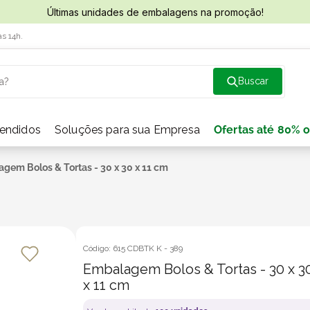
Últimas unidades de embalagens na promoção!
às 14h.
a?
vendidos
Soluções para sua Empresa
Ofertas até 80% o
gem Bolos & Tortas - 30 x 30 x 11 cm
Código:
615 CDBTK K
-
389
Embalagem Bolos & Tortas - 30 x 3
x 11 cm