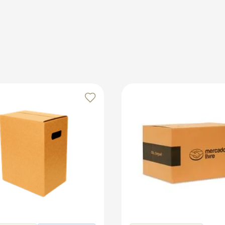
otalmente a embalagem, evitando que o produto fique solt
sua estrutura e resistência. Para um toque extra de cuidado
os no marketplace Klabin ForYou, aproveitando o alcance e o