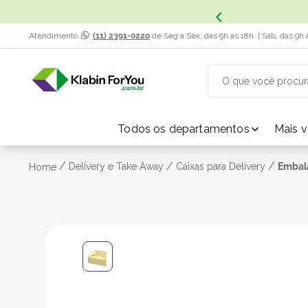
x. Saiba Mais.
Atendimento
(11) 2391-0220
de Seg a Sex, das 9h às 18h. | Sáb, das 9h 
O que você procur
TERMOS MAIS BUSCADOS
Todos os departamentos
Mais 
1
º
caixa papelão
/
/
/
Delivery e Take Away
Caixas para Delivery
Embala
Home
2
º
caixa
3
º
caixa sedex
4
º
transporte