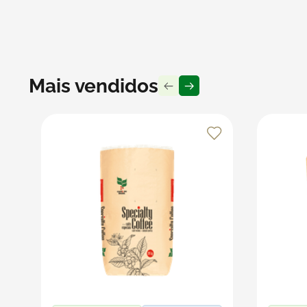
Recomendações:
Para um melhor desempenho, recomenda-se preencher t
embalagens em locais secos e arejados para preservar 
tornar a experiência do cliente ainda mais agradável.
Mais vendidos
Produto vendido por Seller :)
Um Seller Klabin é um parceiro que vende seus produt
embalagens e produtos em papel.