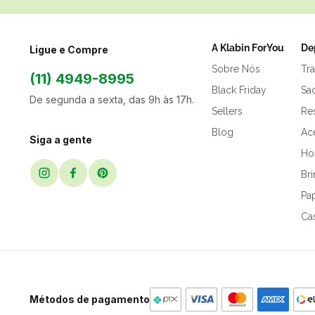
A Klabin ForYou
De
Ligue e Compre
Sobre Nós
Tr
(11) 4949-8995
Black Friday
Sa
De segunda a sexta, das 9h às 17h.
Sellers
Res
Blog
Ac
Siga a gente
Hor
Br
Pap
Ca
Métodos de pagamento