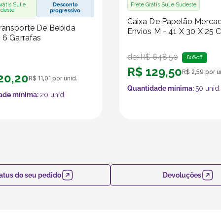
rátis Sul e
Desconto
Frete Grátis Sul e Sudeste
deste
progressivo
Caixa De Papelão Merca
ransporte De Bebida
Envios M - 41 X 30 X 25 
- 6 Garrafas
de:
R$
648
,
50
80%
off
R$
129
,
50
R$
2
,
59
por u
20
,
20
R$
11
,
01
por unid.
Quantidade mínima:
50
unid.
ade mínima:
20
unid.
atus do seu pedido
Devoluções