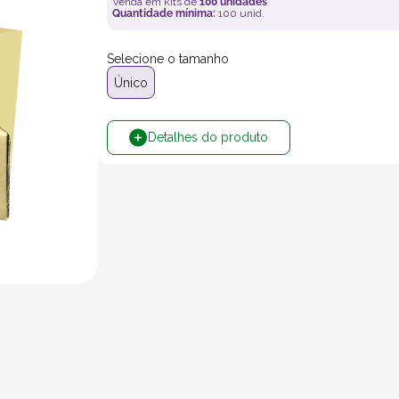
Venda em kits de
100
unidades
Quantidade mínima:
100
unid.
Selecione o tamanho
Único
Detalhes do produto