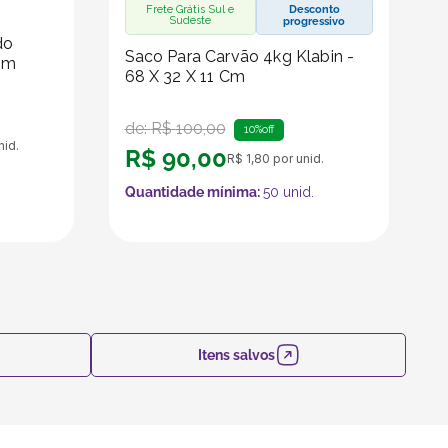
Frete Grátis Sul e
Desconto
Sudeste
progressivo
do
Saco Para Carvão 4kg Klabin -
Cm
68 X 32 X 11 Cm
de:
R$
100
,
00
10%
off
nid.
R$
90
,
00
R$
1
,
80
por unid.
Quantidade mínima:
50
unid.
Itens salvos