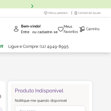
Meus pedidos
Central de Ajuda
Bem-vindo!
Meus
Carrinho
Entre
ou
cadastre-se
Favoritos
ff
Ligue e Compre: (11) 4949-8995
Produto Indisponível
0
Notifique-me quando disponível