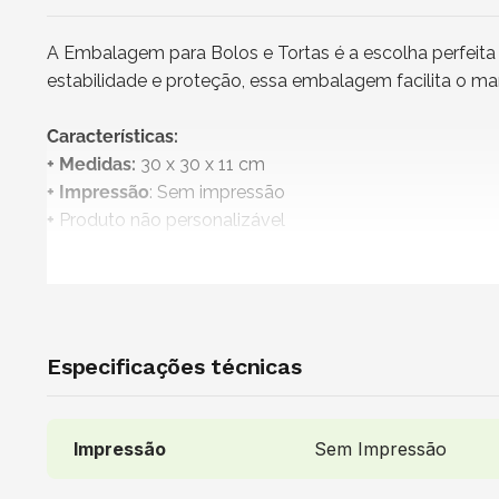
A Embalagem para Bolos e Tortas é a escolha perfeita 
estabilidade e proteção, essa embalagem facilita o 
Características:
+ Medidas:
30 x 30 x 11 cm
+ Impressão
: Sem impressão
+
Produto não personalizável
+
Embalagem 100% reciclável
+ Atenção!
Produto vendido exclusivamente para os esta
+ Vendido e entregue por
: Nazapack
Uso indicado:
Especificações técnicas
Ideal para confeitarias, padarias, docerias, cafeteri
acondicionar bolos inteiros, tortas doces e salgadas, 
massa seja colocada diretamente sem a necessidade de 
Impressão
Sem Impressão
deslocamentos durante o transporte e garantindo uma