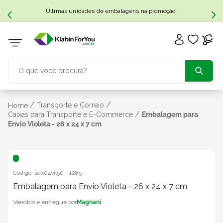
Últimas unidades de embalagens na promoção!
O que você procura?
TERMOS MAIS BUSCADOS
/
/
Transporte e Correio
Home
/
Caixas para Transporte e E-Commerce
Embalagem para
Envio Violeta - 26 x 24 x 7 cm
1
º
caixa papelão
2
º
caixa
Código:
sdx04vil50
-
1285
3
º
Embalagem para Envio Violeta - 26 x 24 x 7 cm
caixa sedex
Magnani
4
º
bebida