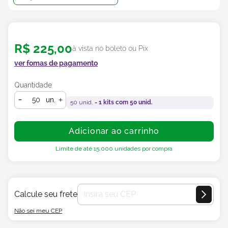
R$
225
,
00
à vista no boleto ou Pix
ver fomas de pagamento
Quantidade
un.
50
unid. =
1
kits com
50
unid.
Adicionar ao carrinho
Limite de até
15.000
unidades por compra
Calcule seu frete
Não sei meu CEP