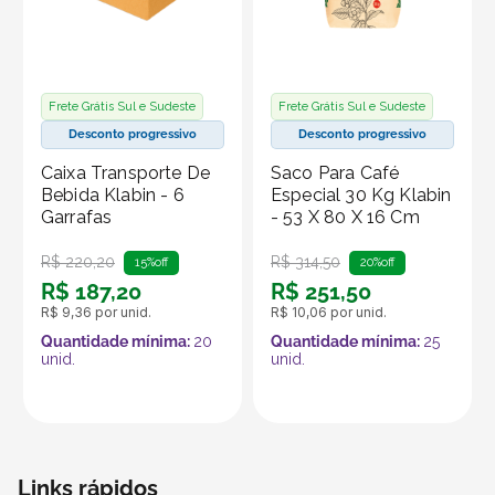
caixa em locais secos e, ao transportar itens frágeis ou
pesados, utilize materiais de proteção para garantir
segurança e integridade.
Frete Grátis Sul e Sudeste
Frete Grátis Sul e Sudeste
Produto vendido por Seller :)
Desconto progressivo
Desconto progressivo
Um Seller Klabin é um parceiro que vende seus
Caixa Transporte De
Saco Para Café
produtos no marketplace Klabin ForYou, aproveitando o
Bebida Klabin - 6
Especial 30 Kg Klabin
Garrafas
- 53 X 80 X 16 Cm
alcance e os recursos da plataforma, que é
especializada em embalagens e produtos em papel.
R$
220
,
20
R$
314
,
50
15%
off
20%
off
R$
187
,
20
R$
251
,
50
R$
9
,
36
por unid.
R$
10
,
06
por unid.
Quantidade mínima:
20
Quantidade mínima:
25
unid.
unid.
Links rápidos