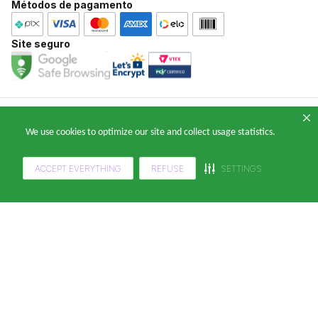
Métodos de pagamento
Atendimento WhatsApp: (11) 2391-0220
E-mail: falecomklabinforyou@klabin.com.br
Site seguro
Copyright 2024 — © Klabin ForYou Solucoes em Papel S.A. CNPJ/MF nº
We use cookies to optimize our site and collect usage statistics.
05.905.802/0001-64 Avenida Brigadeiro Faria Lima, nº 949 - Pinheiros, São
Paulo - SP, 14º andar, CEP 05426-100
ACCEPT EVERYTHING
REFUSE
SETTINGS