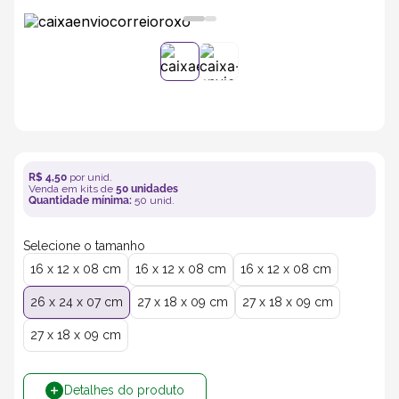
5
º
transporte
6
º
caixas
7
º
café
R$
4
,
50
por unid.
8
º
saco
Venda em kits de
50
unidades
Quantidade mínima:
50
unid.
9
º
bebidas
Selecione o tamanho
16 x 12 x 08 cm
16 x 12 x 08 cm
16 x 12 x 08 cm
10
º
papel semente
26 x 24 x 07 cm
27 x 18 x 09 cm
27 x 18 x 09 cm
27 x 18 x 09 cm
Detalhes do produto