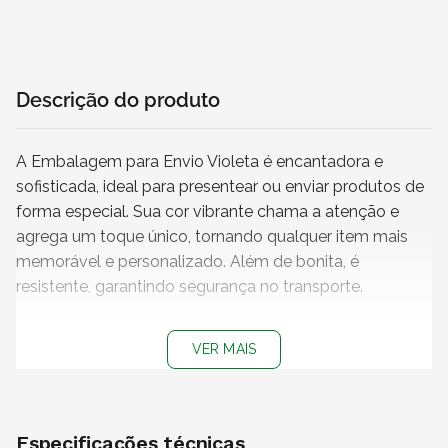
Descrição do produto
A Embalagem para Envio Violeta é encantadora e
sofisticada, ideal para presentear ou enviar produtos de
forma especial. Sua cor vibrante chama a atenção e
agrega um toque único, tornando qualquer item mais
memorável e personalizado. Além de bonita, é
resistente, garantindo segurança no transporte.
Características
VER MAIS
Modelo:
Corte e vinco / Unboxing
Medidas (C x L x A):
26 x 24 x 7 cm
Material:
Papelão ondulado | Onda E | Espessura
Especificações técnicas