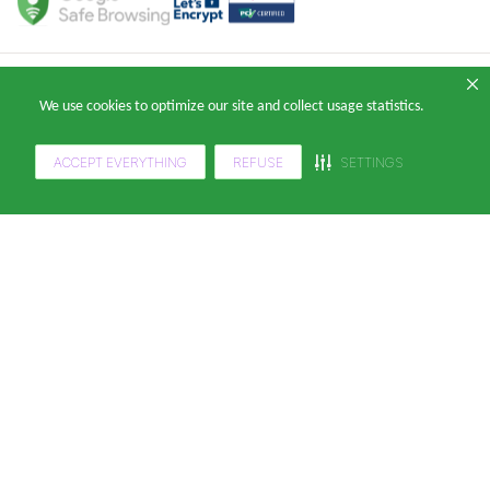
Copyright 2024 — © Klabin ForYou Solucoes em Papel S.A. CNPJ/MF nº
We use cookies to optimize our site and collect usage statistics.
05.905.802/0001-64 Avenida Brigadeiro Faria Lima, nº 949 - Pinheiros, São
Paulo - SP, 14º andar, CEP 05426-100
ACCEPT EVERYTHING
REFUSE
SETTINGS
"
"