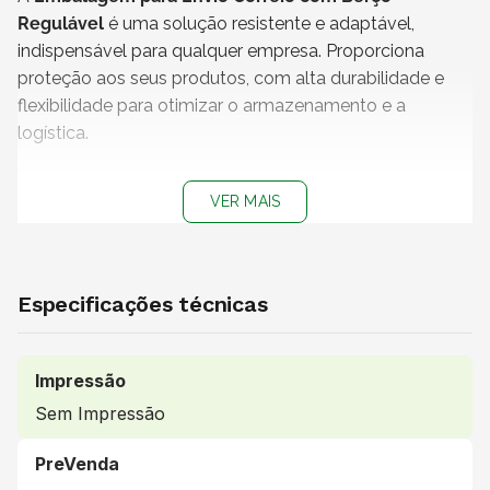
Regulável
é uma solução resistente e adaptável,
indispensável para qualquer empresa. Proporciona
proteção aos seus produtos, com alta durabilidade e
flexibilidade para otimizar o armazenamento e a
logística.
Características
VER MAIS
- Modelo: Corte e vinco / Unboxing
- Medidas internas (C x L x A): 23 x 19 x 7 cm
- Medidas Externas (C x L x A): 24 x 21 x 7 cm
- Material: Papelão Ondulado | Onda B | Espessura de
Especificações técnicas
2,6 mm
- Peso unitário: 183g
- Cor: Kraft
Impressão
- Impressão: Sem impressão
Sem Impressão
- A caixa será entregue desmontada
- Produzida por: Klabin S.A
PreVenda
- Embalagem 100% reciclável