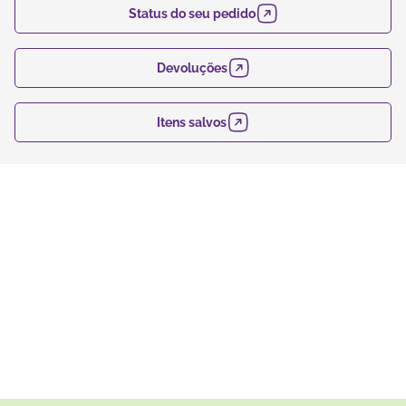
uma experiência de compra 100% on-line. Você pode
Status do seu pedido
acessar os diferentes segmentos acessando o menu de
categorias.
Devoluções
Itens salvos