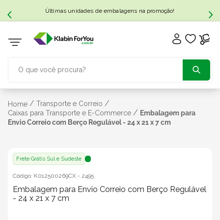
Últimas unidades de embalagens na promoção!
O que você procura?
TERMOS MAIS BUSCADOS
/
/
Transporte e Correio
Home
/
Caixas para Transporte e E-Commerce
Embalagem para
Envio Correio com Berço Regulável - 24 x 21 x 7 cm
1
º
caixa papelão
2
º
caixa
Frete Grátis Sul e Sudeste
Código:
K012500269CX
-
2495
3
º
caixa sedex
Embalagem para Envio Correio com Berço Regulável
- 24 x 21 x 7 cm
4
º
transporte