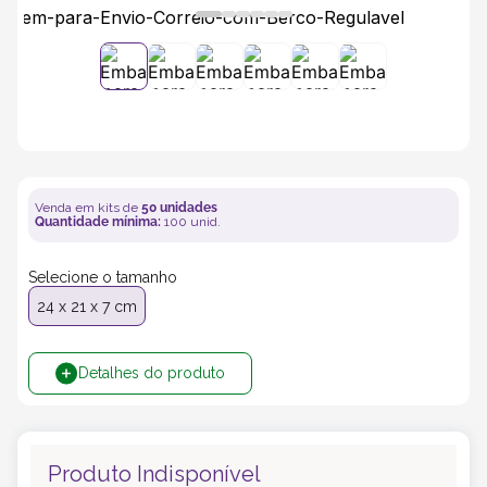
5
º
bebida
6
º
caixas
7
º
café
Venda em kits de
50
unidades
8
º
Quantidade mínima:
100
unid.
papel semente
Selecione o tamanho
9
º
bebidas
24 x 21 x 7 cm
10
º
saco
Detalhes do produto
Produto Indisponível