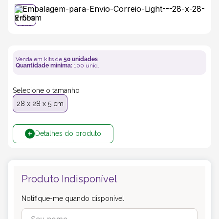
5
º
transporte
6
º
bebida
Venda em kits de
50
unidades
Quantidade mínima:
100
unid.
7
º
café
Selecione o tamanho
8
º
saco
28 x 28 x 5 cm
9
º
papel semente
Detalhes do produto
10
º
bebidas
Produto Indisponível
Notifique-me quando disponível