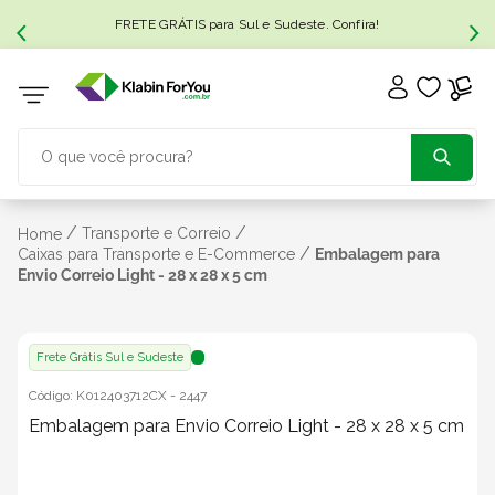
FRETE GRÁTIS para Sul e Sudeste. Confira!
O que você procura?
TERMOS MAIS BUSCADOS
/
/
Transporte e Correio
Home
/
Caixas para Transporte e E-Commerce
Embalagem para
Envio Correio Light - 28 x 28 x 5 cm
1
º
caixa papelão
2
º
caixa
Frete Grátis Sul e Sudeste
Código:
K012403712CX
-
2447
3
º
caixa sedex
Embalagem para Envio Correio Light - 28 x 28 x 5 cm
4
º
caixas