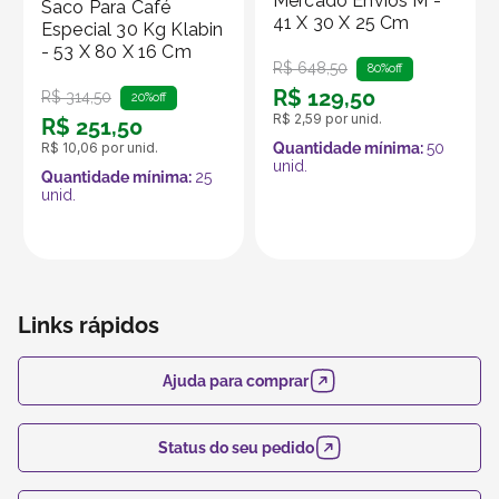
Mercado Envios M -
Saco Para Café
41 X 30 X 25 Cm
Especial 30 Kg Klabin
- 53 X 80 X 16 Cm
R$
648
,
50
80%
off
R$
129
,
50
R$
314
,
50
20%
off
R$
2
,
59
por unid.
R$
251
,
50
R$
10
,
06
por unid.
Quantidade mínima:
50
unid.
Quantidade mínima:
25
unid.
Links rápidos
Ajuda para comprar
Status do seu pedido