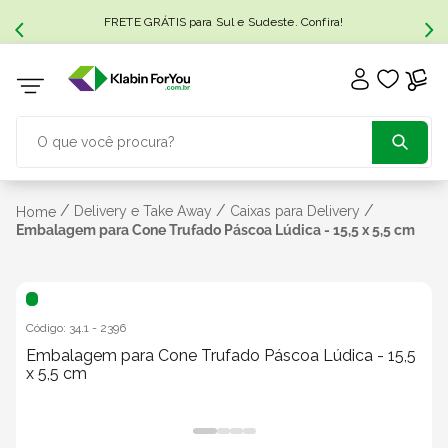
FRETE GRÁTIS para Sul e Sudeste. Confira!
O que você procura?
TERMOS MAIS BUSCADOS
/
/
/
Delivery e Take Away
Caixas para Delivery
Home
Embalagem para Cone Trufado Páscoa Lúdica - 15,5 x 5,5 cm
1
º
caixa papelão
2
º
caixa
Código:
34.1
-
2396
Embalagem para Cone Trufado Páscoa Lúdica - 15,5
x 5,5 cm
3
º
caixa sedex
4
º
caixas