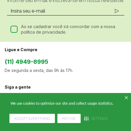
Informe seu e-mail e inscreva-se em nossa newsletter.
Ao se cadastrar você irá concordar com a nossa
política de privacidade.
Ligue e Compre
(11) 4949-8995
De segunda a sexta, das 9h às 17h.
Siga a gente
We use cookies to optimize our site and collect usage statistics.
A Klabin ForYou
ACCEPT EVERYTHING
REFUSE
SETTINGS
Sobre Nós
Departamentos