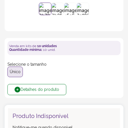
5
º
transporte
6
º
bebida
7
º
café
Venda em kits de
10
unidades
Quantidade mínima:
10
unid.
8
º
saco
Selecione o tamanho
Único
9
º
papel semente
Detalhes do produto
10
º
bebidas
Produto Indisponível
Notifique-me quando disponível