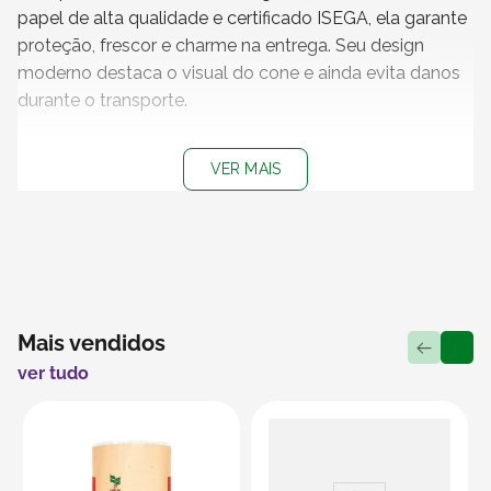
papel de alta qualidade e certificado ISEGA, ela garante
proteção, frescor e charme na entrega. Seu design
moderno destaca o visual do cone e ainda evita danos
durante o transporte.
Características
VER MAIS
+ Medidas
: 15,5 x 5,5 cm
+ Material:
Papel cartão
+ Impressão
: Impressão Páscoa Lúdica
+
Produto não personalizável
+
Embalagem 100% reciclável
+ Vendido e entregue por
: SABR
Mais vendidos
ver tudo
Uso Indicado
Indicada para armazenar e transportar cones trufados
com segurança e beleza. Ideal para confeiteiras,
doceiras e lojas especializadas que buscam uma
apresentação impecável. Pode ser usada com cones