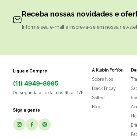
Receba nossas novidades e ofert
Informe seu e-mail e inscreva-se em nossa newslett
A Klabin ForYou
De
Ligue e Compre
Sobre Nós
Tr
(11) 4949-8995
Black Friday
Sa
De segunda a sexta, das 9h às 17h.
Sellers
Res
Blog
Ac
Siga a gente
Hor
Br
Pap