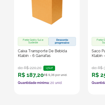
Frete Grátis Sul e
Desconto
Frete G
Sudeste
Su
progressivo
Caixa Transporte De Bebida
Saco Pa
Klabin - 6 Garrafas
Klabin 
de:
R$
220
,
20
de:
R$
15%
off
R$
187
,
20
R$
2
R$
9
,
36
por unid.
Quantidade mínima:
20
unid.
Quantid