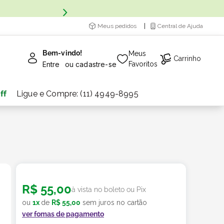
Meus pedidos
Central de Ajuda
Bem-vindo!
Meus
Carrinho
Entre
ou
cadastre-se
Favoritos
ff
Ligue e Compre: (11) 4949-8995
R$
55
,
00
à vista no boleto ou Pix
ou
1
x
de
R$
55
,
00
sem juros no cartão
ver fomas de pagamento