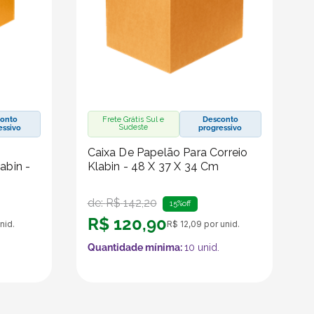
onto
Frete Grátis Sul e
Desconto
Sudeste
essivo
progressivo
Caixa De Papelão Para Correio
abin -
Klabin - 48 X 37 X 34 Cm
de:
R$
142
,
20
15%
off
R$
120
,
90
nid.
R$
12
,
09
por unid.
Quantidade mínima:
10
unid.