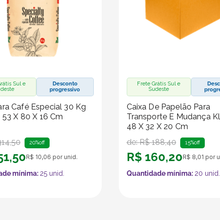
rátis Sul e
Desconto
Frete Grátis Sul e
Desc
deste
Sudeste
progressivo
progr
ra Café Especial 30 Kg
Caixa De Papelão Para
- 53 X 80 X 16 Cm
Transporte E Mudança Kl
48 X 32 X 20 Cm
314
,
50
de:
R$
188
,
40
20%
off
15%
off
51
,
50
R$
160
,
20
R$
10
,
06
por unid.
R$
8
,
01
por u
ade mínima:
25
unid.
Quantidade mínima:
20
unid.