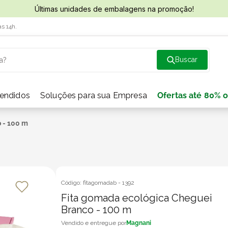
Últimas unidades de embalagens na promoção!
às 14h.
a?
vendidos
Soluções para sua Empresa
Ofertas até 80% o
 - 100 m
Código:
fitagomadab
-
1392
Fita gomada ecológica Cheguei
Branco - 100 m
Magnani