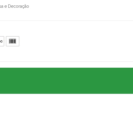
sa e Decoração
.905.802/0001-64
, CEP 05426-100