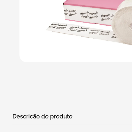
5
º
transporte
6
º
caixas
7
º
café
8
º
saco
9
º
bebidas
10
º
papel semente
Descrição do produto