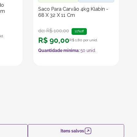
do
Saco Para Carvão 4kg Klabin -
Cm
68 X 32 X 11 Cm
de:
R$
100
,
00
10%
off
id.
R$
90
,
00
R$
1
,
80
por unid.
Quantidade mínima:
50
unid.
Itens salvos