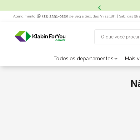
Atendimento
(11) 2391-0220
de Seg a Sex, das 9h às 18h. | Sáb, das 9h 
O que você procur
TERMOS MAIS BUSCADOS
Todos os departamentos
Mais 
1
º
caixa papelão
N
2
º
caixa
3
º
caixa sedex
4
º
caixas