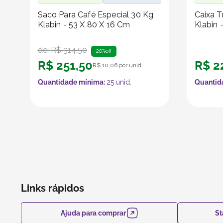
Saco Para Café Especial 30 Kg
Caixa T
Klabin - 53 X 80 X 16 Cm
Klabin 
de:
R$
314
,
50
20%
off
R$
251
,
50
R$
2
R$
10
,
06
por unid.
Quantidade mínima:
25
unid.
Quantid
Links rápidos
Ajuda para comprar
St