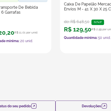
Caixa De Papelão Merca
ransporte De Bebida
Envios M - 41 X 30 X 25 
- 6 Garrafas
de:
R$
648
,
50
80%
off
R$
129
,
50
R$
2
,
59
por un
20
,
20
R$
11
,
01
por unid.
Quantidade mínima:
50
unid.
ade mínima:
20
unid.
atus do seu pedido
Devoluções