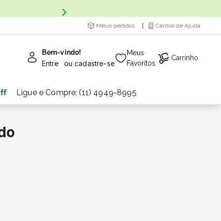
Meus pedidos
Central de Ajuda
Bem-vindo!
Meus
Carrinho
Entre
ou
cadastre-se
Favoritos
ff
Ligue e Compre: (11) 4949-8995
do