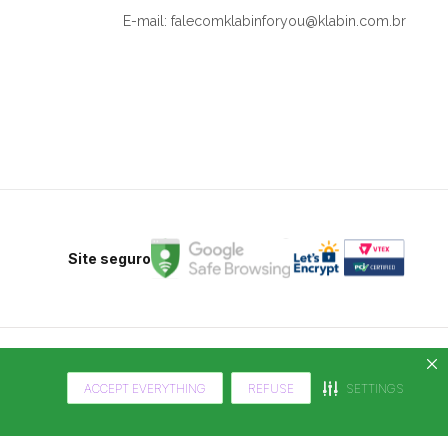
E-mail: falecomklabinforyou@klabin.com.br
Site seguro
ACCEPT EVERYTHING
REFUSE
SETTINGS