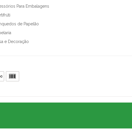
essórios Para Embalagens
tifrúti
inquedos de Papelão
elaria
sa e Decoração
.905.802/0001-64
, CEP 05426-100