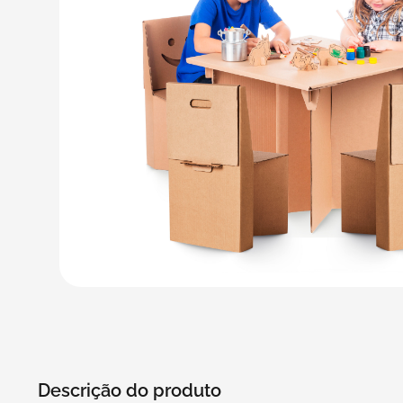
5
º
bebida
6
º
caixas
7
º
café
8
º
papel semente
9
º
bebidas
10
º
saco
Descrição do produto