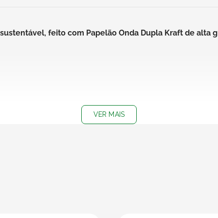
 e sustentável, feito com Papelão Onda Dupla Kraft de alta
VER MAIS
desivos, colagens e muito mais