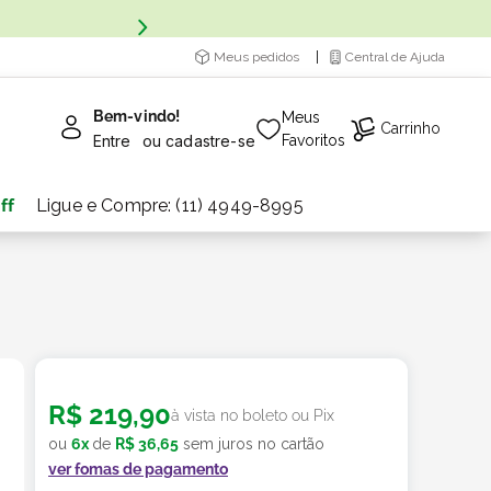
Meus pedidos
Central de Ajuda
Bem-vindo!
Meus
Carrinho
Entre
ou
cadastre-se
Favoritos
ff
Ligue e Compre: (11) 4949-8995
R$
219
,
90
à vista no boleto ou Pix
ou
6
x
de
R$
36
,
65
sem juros no cartão
ver fomas de pagamento