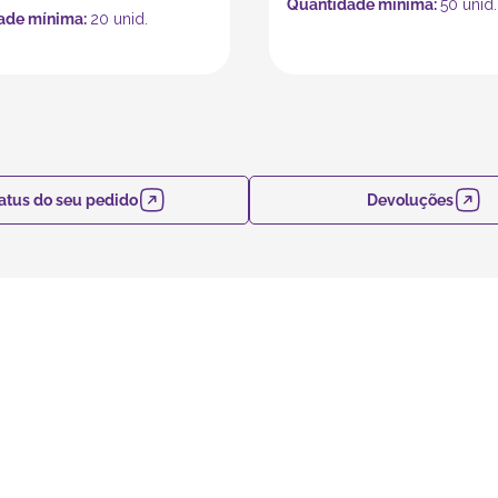
Quantidade mínima:
50
unid.
ade mínima:
20
unid.
atus do seu pedido
Devoluções