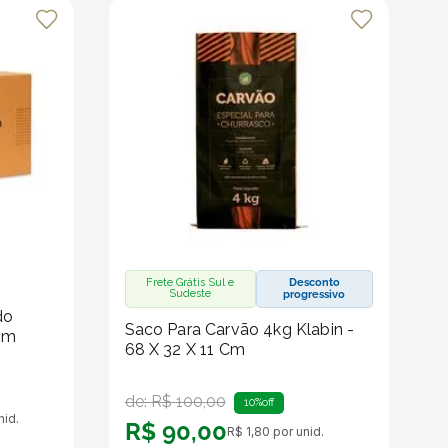
Frete Grátis Sul e
Desconto
Sudeste
progressivo
do
s recursos da plataforma, que é especializada em
Saco Para Carvão 4kg Klabin -
Cm
68 X 32 X 11 Cm
de:
R$
100
,
00
10%
off
nid.
R$
90
,
00
R$
1
,
80
por unid.