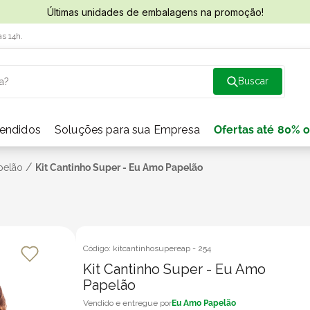
Últimas unidades de embalagens na promoção!
às 14h.
a?
vendidos
Soluções para sua Empresa
Ofertas até 80% o
/
pelão
Kit Cantinho Super - Eu Amo Papelão
Código:
kitcantinhosupereap
-
254
Kit Cantinho Super - Eu Amo
Papelão
Eu Amo Papelão