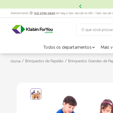
x. Saiba Mais.
Atendimento
(11) 2391-0220
de Seg a Sex, das 9h às 18h. | Sáb, das 9h 
O que você procur
TERMOS MAIS BUSCADOS
Todos os departamentos
Mais 
1
º
caixa papelão
/
/
Brinquedos de Papelão
Brinquedos Grandes de Pa
Home
2
º
caixa
3
º
caixa sedex
4
º
transporte