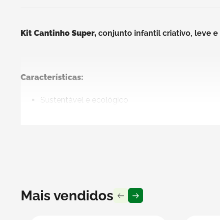
Kit Cantinho Super,
conjunto infantil criativo, leve
Características:
Sustentável e ecológico
Leve, resistente e durável
Biodegradável e reciclável
Seguro para as crianças
Fácil de montar e desmontar
Ideal para atividades criativas
Pode ser personalizado com tintas, canetinhas, a
Material: Papelão Onda Dupla Kraft 6mm
Mais vendidos