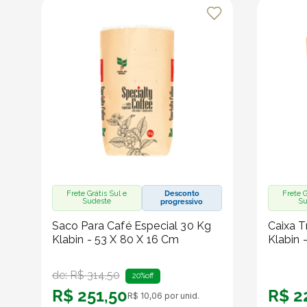
Uso Indicado:
Perfeito para criar um espaço divertido e funcional pa
Quartos infantis
Escolas e creches
Brinquedotecas
Festas e eventos infantis
Cantinhos de leitura e artes
Frete Grátis Sul e
Desconto
Frete G
Sudeste
Su
progressivo
Produto vendido por Seller :)
Um Seller Klabin é um parceiro que vende seus produt
Saco Para Café Especial 30 Kg
Caixa T
embalagens e produtos em papel.
Klabin - 53 X 80 X 16 Cm
Klabin 
de:
R$
314
,
50
20%
off
R$
251
,
50
R$
2
R$
10
,
06
por unid.