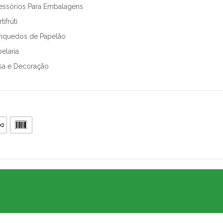
essórios Para Embalagens
tifrúti
inquedos de Papelão
elaria
sa e Decoração
.905.802/0001-64
, CEP 05426-100