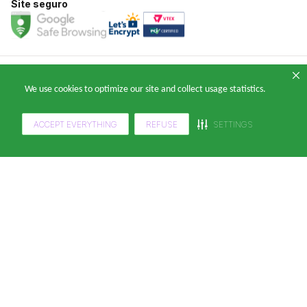
Site seguro
Copyright 2024 — © Klabin ForYou Solucoes em Papel S.A. CNPJ/MF nº
We use cookies to optimize our site and collect usage statistics.
05.905.802/0001-64 Avenida Brigadeiro Faria Lima, nº 949 - Pinheiros, São
Paulo - SP, 14º andar, CEP 05426-100
ACCEPT EVERYTHING
REFUSE
SETTINGS