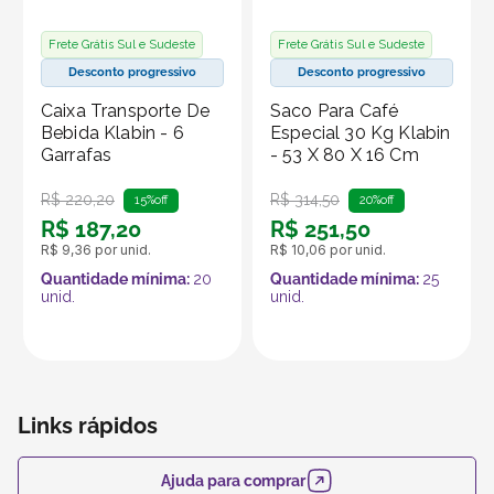
ecológica. Feito de material reciclável e biodegradável,
é a escolha ideal para quem busca soluções
Frete Grátis Sul e Sudeste
Frete Grátis Sul e Sudeste
sustentáveis, sem abrir mão da segurança e
Desconto progressivo
Desconto progressivo
funcionalidade.
Caixa Transporte De
Saco Para Café
Bebida Klabin - 6
Especial 30 Kg Klabin
Produto vendido por Seller :)
Garrafas
- 53 X 80 X 16 Cm
Um Seller Klabin é um parceiro que vende seus
R$
220
,
20
R$
314
,
50
produtos no marketplace Klabin ForYou, aproveitando o
15%
off
20%
off
R$
187
,
20
R$
251
,
50
alcance e os recursos da plataforma, que é
R$
9
,
36
por unid.
R$
10
,
06
por unid.
especializada em embalagens e produtos em papel.
Quantidade mínima:
20
Quantidade mínima:
25
unid.
unid.
Links rápidos
Ajuda para comprar