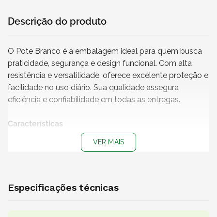
Descrição do produto
O Pote Branco é a embalagem ideal para quem busca
praticidade, segurança e design funcional. Com alta
resistência e versatilidade, oferece excelente proteção e
facilidade no uso diário. Sua qualidade assegura
eficiência e confiabilidade em todas as entregas.
Características
+ Capacidade
: 50 ml
VER MAIS
+ Cor do pote
: Branco
+ Cor da tampa
: Transparente
+ Impressão
: Sem impressão
+ Medidas do pote (L x A)
: 4 x 4 cm
Especificações técnicas
+
Produto não personalizável
+
Pote 100% reciclável