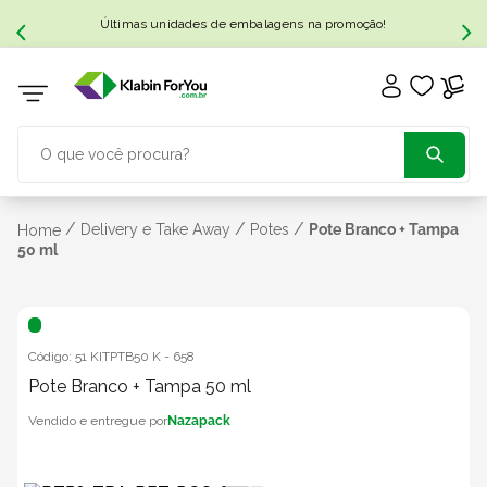
Últimas unidades de embalagens na promoção!
O que você procura?
TERMOS MAIS BUSCADOS
/
/
/
Delivery e Take Away
Potes
Pote Branco + Tampa
Home
50 ml
1
º
caixa papelão
2
º
caixa
Código:
51 KITPTB50 K
-
658
Pote Branco + Tampa 50 ml
3
º
caixa sedex
Nazapack
4
º
bebida