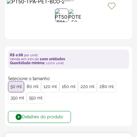
5
º
transporte
6
º
caixas
7
º
café
R$
0
,
68
por unid.
Venda em kits de
1000
unidades
8
º
saco
Quantidade mínima:
1000
unid.
Selecione o tamanho
9
º
bebidas
50 ml
80 ml
120 ml
160 ml
220 ml
280 ml
10
º
papel semente
350 ml
550 ml
Detalhes do produto