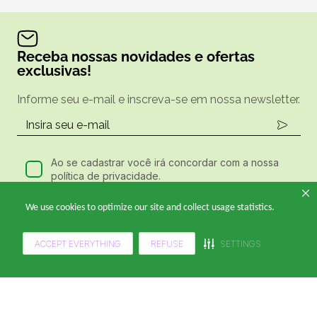
Receba nossas novidades e ofertas
exclusivas!
Informe seu e-mail e inscreva-se em nossa newsletter.
Ao se cadastrar você irá concordar com a nossa
política de privacidade.
We use cookies to optimize our site and collect usage statistics.
Ligue e Compre
ACCEPT EVERYTHING
REFUSE
SETTINGS
(11) 4949-8995
De segunda a sexta, das 9h às 17h.
Siga a gente