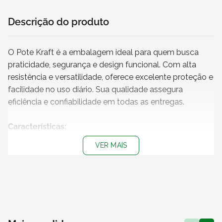
Descrição do produto
O Pote Kraft é a embalagem ideal para quem busca
praticidade, segurança e design funcional. Com alta
resistência e versatilidade, oferece excelente proteção e
facilidade no uso diário. Sua qualidade assegura
eficiência e confiabilidade em todas as entregas.
Características:
+ Capacidade
: 160 ml
VER MAIS
+ Cor do pote
: Kraft
+ Cor da tampa
: Transparente
+ Medidas do pote (L x A)
: 6 x 6 cm
+ Impressão
: Sem impressão
+
Produto não personalizável
+
Pote 100% reciclável