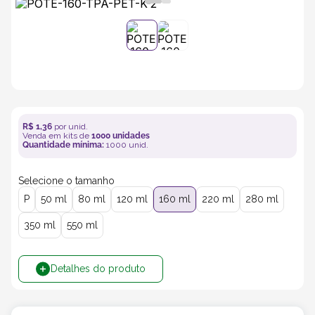
5
º
transporte
6
º
bebida
7
º
café
R$
1
,
36
por unid.
Venda em kits de
1000
unidades
8
º
saco
Quantidade mínima:
1000
unid.
Selecione o tamanho
9
º
papel semente
P
50 ml
80 ml
120 ml
160 ml
220 ml
280 ml
10
º
bebidas
350 ml
550 ml
Detalhes do produto