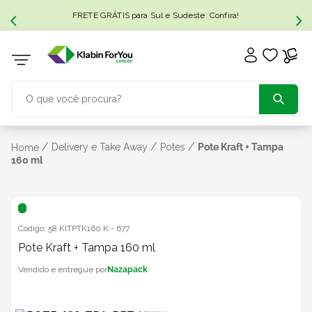
FRETE GRÁTIS para Sul e Sudeste. Confira!
O que você procura?
TERMOS MAIS BUSCADOS
/
/
/
Delivery e Take Away
Potes
Pote Kraft + Tampa
Home
160 ml
1
º
caixa papelão
2
º
caixa
Código:
58 KITPTK160 K
-
677
Pote Kraft + Tampa 160 ml
3
º
caixa sedex
Nazapack
4
º
caixas