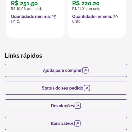
R$
251
,
50
R$
220
,
20
ecológica. Feito de material reciclável e biodegradável,
R$
10
,
06
por unid.
R$
11
,
01
por unid.
é a escolha ideal para quem busca soluções
Quantidade mínima:
25
Quantidade mínima:
20
sustentáveis, sem abrir mão da segurança e
unid.
unid.
funcionalidade.
Produto vendido por Seller :)
Um Seller Klabin é um parceiro que vende seus
produtos no marketplace Klabin ForYou, aproveitando o
Links rápidos
alcance e os recursos da plataforma, que é
especializada em embalagens e produtos em papel.
Ajuda para comprar
Status do seu pedido
Devoluções
Itens salvos