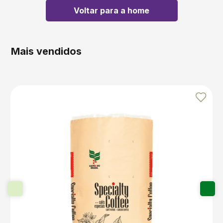
Voltar para a home
5
º
bebida
6
º
caixas
Mais vendidos
7
º
café
8
º
papel semente
9
º
bebidas
10
º
saco