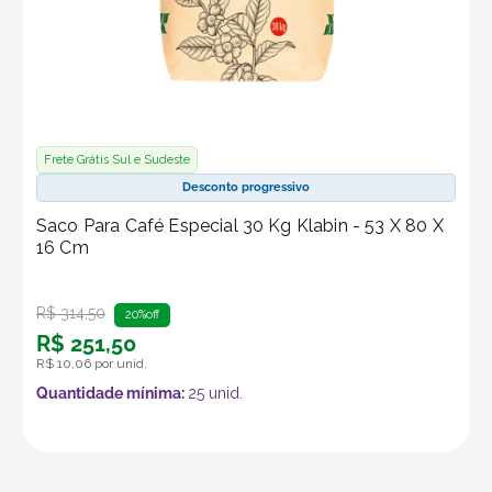
Frete Grátis Sul e Sudeste
Desconto progressivo
Saco Para Café Especial 30 Kg Klabin - 53 X 80 X
16 Cm
R$
314
,
50
20%
off
R$
251
,
50
R$
10
,
06
por unid.
Quantidade mínima:
25
unid.