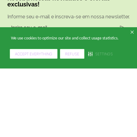
exclusivas!
Informe seu e-mail e inscreva-se em nossa newsletter.
We use cookies to optimize our site and collect usage statistics.
Ao se cadastrar você irá concordar com a nossa
política de privacidade.
ACCEPT EVERYTHING
REFUSE
SETTINGS
Ligue e Compre
(11) 4949-8995
De segunda a sexta, das 9h às 17h.
Siga a gente
A Klabin ForYou