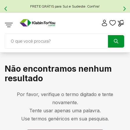
FRETE GRÁTIS para Sul e Sudeste. Confira!
O que você procura?
TERMOS MAIS BUSCADOS
Não encontramos nenhum
1
º
resultado
caixa papelão
2
º
caixa
Por favor, verifique o termo digitado e tente
novamente.
3
º
caixa sedex
Tente usar apenas uma palavra.
Use termos genéricos em sua pesquisa.
4
º
transporte