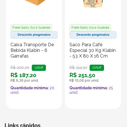
Frete Grátis Sul e Sudeste
Frete Grátis Sul e Sudeste
Desconto progressivo
Desconto progressivo
Caixa Transporte De
Saco Para Café
Bebida Klabin - 6
Especial 30 Kg Klabin
Garrafas
- 53 X 80 X 16 Cm
R$
220
,
20
R$
314
,
50
15%
off
20%
off
R$
187
,
20
R$
251
,
50
R$
9
,
36
por unid.
R$
10
,
06
por unid.
Quantidade mínima:
20
Quantidade mínima:
25
unid.
unid.
Links rápidos