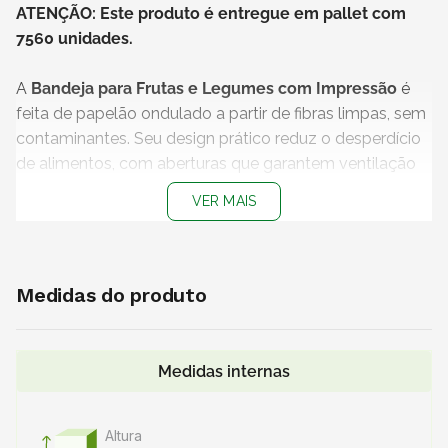
ATENÇÃO: Este produto é entregue em pallet com
7560 unidades.
A
Bandeja para Frutas e Legumes com Impressão
é
feita de papelão ondulado a partir de fibras limpas, sem
contaminantes. Seu design prático reduz o desperdício
de alimentos, com aberturas que garantem ventilação
para conservar a mercadoria.
VER MAIS
Esteja pronto para o recebimento! Confira nossas
dicas:
- Certifique-se de que há espaço suficiente para receber
Medidas do produto
e armazenar o pallet de forma organizada, em local
seco e limpo.
- Tenha disponíveis equipamentos como paleteiras ou
Medidas internas
empilhadeiras para facilitar o manuseio do pallet.
- Ao movimentar o pallet, adote práticas seguras para
Altura
minimizar o risco de acidentes.