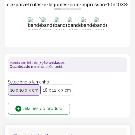
5
º
transporte
6
º
caixas
7
º
café
8
º
saco
Venda em kits de
7560
unidades
Quantidade mínima:
7560
unid.
9
º
bebidas
Selecione o tamanho
10 x 10 x 3 cm
18 x 12 x 3 cm
10
º
papel semente
Detalhes do produto