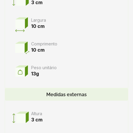
3 cm
- Utilize luvas e outros equipamentos de proteção
adequados para garantir sua segurança durante o
manuseio.
Largura
10 cm
Comprimento
10 cm
Peso unitário
13g
Medidas externas
Altura
3 cm