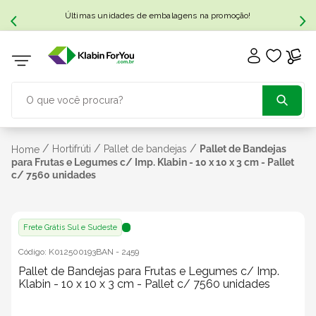
Últimas unidades de embalagens na promoção!
O que você procura?
TERMOS MAIS BUSCADOS
/
/
/
Hortifrúti
Pallet de bandejas
Pallet de Bandejas
Home
para Frutas e Legumes c/ Imp. Klabin - 10 x 10 x 3 cm - Pallet
c/ 7560 unidades
1
º
caixa papelão
2
º
caixa
Frete Grátis Sul e Sudeste
Código:
K012500193BAN
-
2459
3
º
caixa sedex
Pallet de Bandejas para Frutas e Legumes c/ Imp.
Klabin - 10 x 10 x 3 cm - Pallet c/ 7560 unidades
4
º
bebida