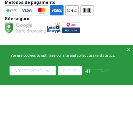
Métodos de pagamento
Atendimento WhatsApp: (11) 2391-0220
E-mail: falecomklabinforyou@klabin.com.br
Site seguro
Copyright 2024 — © Klabin ForYou Solucoes em Papel S.A. CNPJ/MF nº
We use cookies to optimize our site and collect usage statistics.
05.905.802/0001-64 Avenida Brigadeiro Faria Lima, nº 949 - Pinheiros, São
Paulo - SP, 14º andar, CEP 05426-100
ACCEPT EVERYTHING
REFUSE
SETTINGS