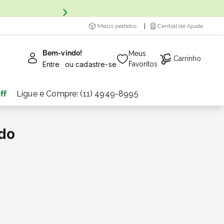
Meus pedidos
Central de Ajuda
Bem-vindo!
Meus
Carrinho
Entre
ou
cadastre-se
Favoritos
ff
Ligue e Compre: (11) 4949-8995
do