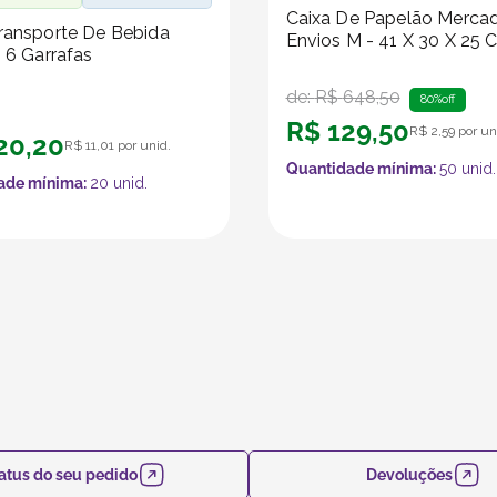
Caixa De Papelão Merca
ransporte De Bebida
Envios M - 41 X 30 X 25 
- 6 Garrafas
de:
R$
648
,
50
80%
off
R$
129
,
50
R$
2
,
59
por un
20
,
20
R$
11
,
01
por unid.
Quantidade mínima:
50
unid.
ade mínima:
20
unid.
atus do seu pedido
Devoluções