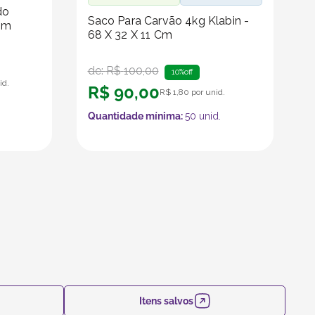
do
Saco Para Carvão 4kg Klabin -
Cm
68 X 32 X 11 Cm
de:
R$
100
,
00
10%
off
id.
R$
90
,
00
R$
1
,
80
por unid.
Quantidade mínima:
50
unid.
Itens salvos