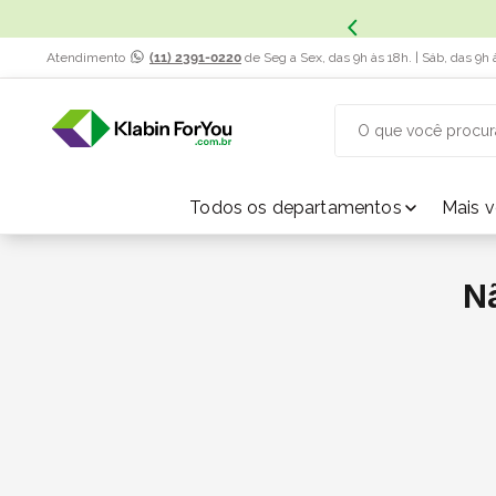
Atendimento
(11) 2391-0220
de Seg a Sex, das 9h às 18h. | Sáb, das 9h 
O que você procur
TERMOS MAIS BUSCADOS
Todos os departamentos
Mais 
1
º
caixa papelão
N
2
º
caixa
3
º
caixa sedex
4
º
caixas