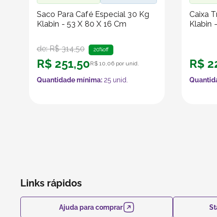
Saco Para Café Especial 30 Kg
Caixa T
Klabin - 53 X 80 X 16 Cm
Klabin 
de:
R$
314
,
50
20%
off
R$
251
,
50
R$
2
R$
10
,
06
por unid.
Quantidade mínima:
25
unid.
Quantid
Links rápidos
Ajuda para comprar
St