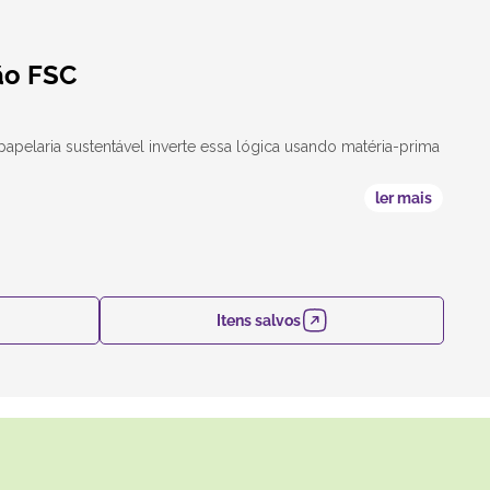
ão FSC
 papelaria sustentável inverte essa lógica usando matéria-prima
ler mais
Itens salvos