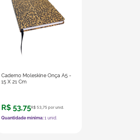
Caderno Moleskine Onça A5 -
15 X 21 Cm
R$
53
,
75
R$
53
,
75
por unid.
Quantidade mínima:
1
unid.