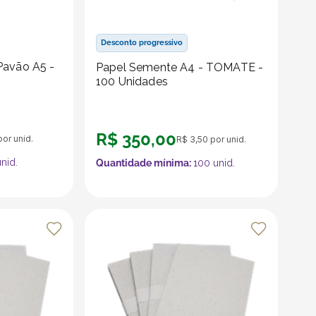
Desconto progressivo
Pavão A5 -
Papel Semente A4 - TOMATE -
100 Unidades
R$
350
,
00
or unid.
R$
3
,
50
por unid.
nid.
Quantidade mínima:
100
unid.