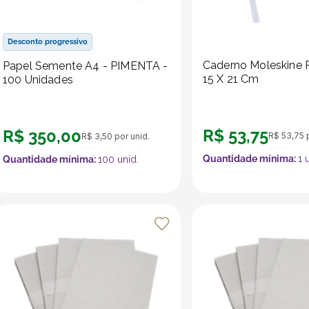
Desconto progressivo
Caderno Moleskine 
Papel Semente A4 - PIMENTA -
15 X 21 Cm
100 Unidades
R$
53
,
75
R$
350
,
00
R$
53
,
75
p
R$
3
,
50
por unid.
Quantidade mínima:
1
u
Quantidade mínima:
100
unid.