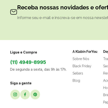
Receba nossas novidades e ofert
Informe seu e-mail e inscreva-se em nossa newslett
A Klabin ForYou
De
Ligue e Compre
Sobre Nós
Tr
(11) 4949-8995
Black Friday
Sa
De segunda a sexta, das 9h às 17h.
Sellers
Res
Blog
Ac
Siga a gente
Hor
Br
Pap