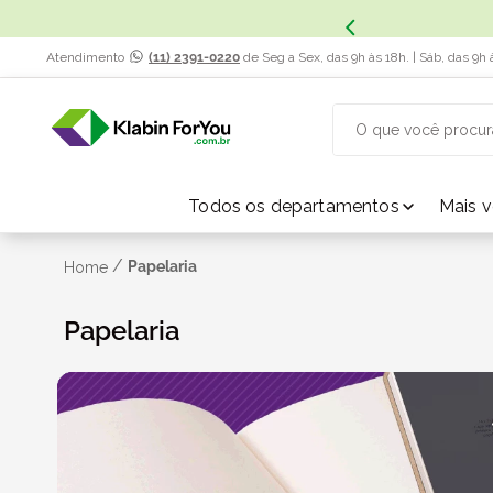
Atendimento
(11) 2391-0220
de Seg a Sex, das 9h às 18h. | Sáb, das 9h 
O que você procur
TERMOS MAIS BUSCADOS
Todos os departamentos
Mais 
1
º
caixa papelão
/
Papelaria
Home
2
º
Papelaria
caixa
3
º
caixa sedex
4
º
bebida