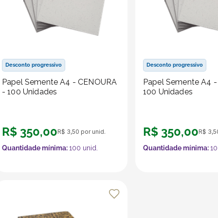
Desconto progressivo
Desconto progressivo
Papel Semente A4 - CENOURA
Papel Semente A4 
- 100 Unidades
100 Unidades
R$
350
,
00
R$
350
,
00
R$
3
,
50
por unid.
R$
3
,
5
Quantidade mínima:
100
unid.
Quantidade mínima:
10