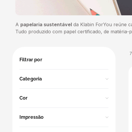
5
º
transporte
6
º
caixas
A
papelaria sustentável
da Klabin ForYou reúne cad
Tudo produzido com papel certificado, de matéria-p
7
º
café
8
º
saco
Filtrar por
9
º
bebidas
Categoria
10
º
papel semente
Folhas
Cor
Cadernos
Branco
Impressão
Laranja
Sem Impressão