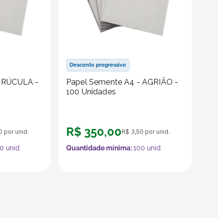
Desconto progressivo
- RÚCULA -
Papel Semente A4 - AGRIÃO -
100 Unidades
R$
350
,
00
0
por unid.
R$
3
,
50
por unid.
0
unid.
Quantidade mínima:
100
unid.