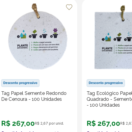
Desconto progressivo
Desconto progressivo
Tag Papel Semente Redondo
Tag Ecológico Pape
De Cenoura - 100 Unidades
Quadrado - Sement
- 100 Unidades
R$
267
,
00
R$
267
,
00
R$
2
,
67
por unid.
R$
2
,
6