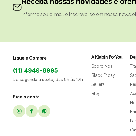
Receba nossas novidades e ofert
Informe seu e-mail e inscreva-se em nossa newslett
A Klabin ForYou
De
Ligue e Compre
Sobre Nós
Tr
(11) 4949-8995
Black Friday
Sa
De segunda a sexta, das 9h às 17h.
Sellers
Res
Blog
Ac
Siga a gente
Hor
Br
Pap
Ca