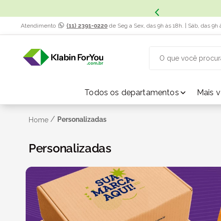
Atendimento
(11) 2391-0220
de Seg a Sex, das 9h às 18h. | Sáb, das 9h 
O que você procur
TERMOS MAIS BUSCADOS
Todos os departamentos
Mais 
1
º
caixa papelão
/
Personalizadas
Home
2
º
Personalizadas
caixa
3
º
caixa sedex
4
º
bebida