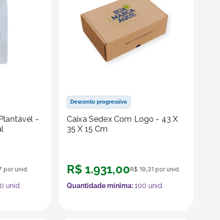
Desconto progressivo
Plantável -
Caixa Sedex Com Logo - 43 X
al
35 X 15 Cm
R$
1
.
931
,
00
7
por unid.
R$
19
,
31
por unid.
0
unid.
Quantidade mínima:
100
unid.