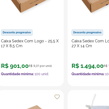
Desconto progressivo
Desconto progressivo
Caixa Sedex Com Logo - 25,5 X
Caixa Sedex Com Lo
17 X 8,5 Cm
27 X 14 Cm
R$
901
,
00
R$
1
.
494
,
00
R$
9
,
01
por unid.
R$
Quantidade mínima:
100
unid.
Quantidade mínima:
10