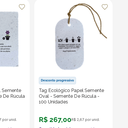
Desconto progressivo
l Semente
Tag Ecológico Papel Semente
e De Rúcula
Oval - Semente De Rúcula -
100 Unidades
R$
267
,
00
7
por unid.
R$
2
,
67
por unid.