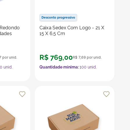
Desconto progressivo
 Redondo
Caixa Sedex Com Logo - 21 X
 Unidades
15 X 6,5 Cm
R$
769
,
00
7
por unid.
R$
7
,
69
por unid.
0
unid.
Quantidade mínima:
100
unid.