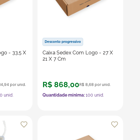
Desconto progressivo
go - 33,5 X
Caixa Sedex Com Logo - 27 X
21 X 7 Cm
R$
868
,
00
14
,
94
por unid.
R$
8
,
68
por unid.
0
unid.
Quantidade mínima:
100
unid.