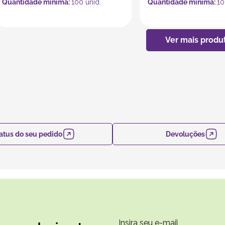
Quantidade mínima:
100
unid.
Quantidade mínima:
10
atus do seu pedido
Devoluções