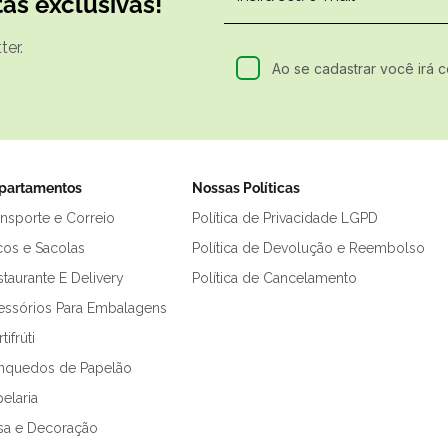
as exclusivas!
er.
Ao se cadastrar você irá 
partamentos
Nossas Políticas
ansporte e Correio
Política de Privacidade LGPD
cos e Sacolas
Política de Devolução e Reembolso
taurante E Delivery
Política de Cancelamento
essórios Para Embalagens
tifrúti
inquedos de Papelão
elaria
sa e Decoração