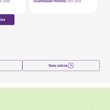
0
unid.
Quantidade mínima:
100
unid.
Itens salvos