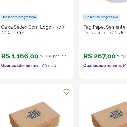
Desconto progressivo
Desconto progressivo
Caixa Sedex Com Logo - 30 X
Tag Papel Semente
20 X 11 Cm
De Rúcula - 100
R$
1
.
166
,
00
R$
267
,
00
R$
11
,
66
por unid.
R$
2
,
6
Quantidade mínima:
100
unid.
Quantidade mínima:
10