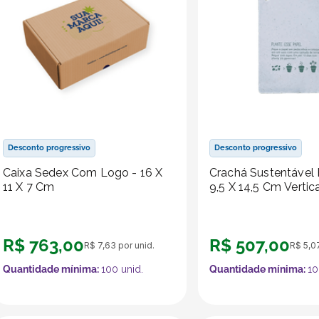
Desconto progressivo
Desconto progressivo
Caixa Sedex Com Logo - 16 X
Crachá Sustentável 
11 X 7 Cm
9,5 X 14,5 Cm Vertic
R$
763
,
00
R$
507
,
00
R$
7
,
63
por unid.
R$
5
,
0
Quantidade mínima:
100
unid.
Quantidade mínima:
10