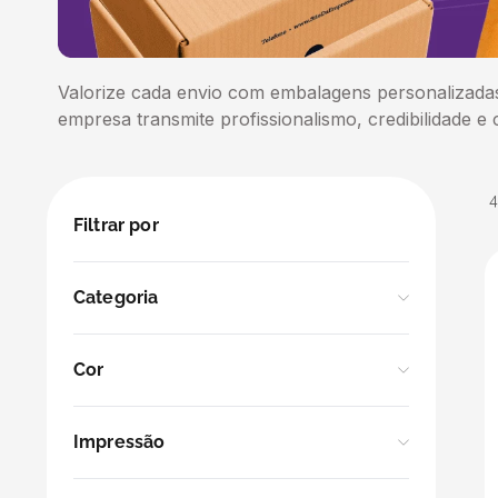
5
º
transporte
6
º
caixas
Valorize cada envio com embalagens personalizada
empresa transmite profissionalismo, credibilidade e 
7
º
café
8
º
saco
Filtrar por
9
º
bebidas
Categoria
10
º
papel semente
Tags Papel Semente
Cor
Tags e Etiquetas
Kraft
Impressão
Caixas
Branco
Logo
Sacos Personalizados para E-commerce