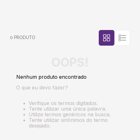
5
º
transporte
6
º
bebida
0
PRODUTO
7
º
café
OOPS!
8
º
saco
Nenhum produto encontrado
9
º
papel semente
O que eu devo fazer?
10
º
bebidas
Verifique os termos digitados.
Tente utilizar uma única palavra.
Utilize termos genéricos na busca.
Tente utilizar sinônimos do termo
desejado.