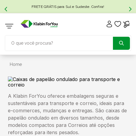
FRETE GRÁTIS para Sul e Sudeste. Confira!
O que você procura?
TERMOS MAIS BUSCADOS
Home
1
º
caixa papelão
A Klabin ForYou oferece embalagens seguras e
2
º
caixa
sustentáveis para transporte e correio, ideais para
e-commerces, mudanças e entregas. São caixas de
3
º
caixa sedex
papelão ondulado em diversos tamanhos, desde
modelos compactos para Correios até opções
4
º
caixas
reforçadas para itens pesados.