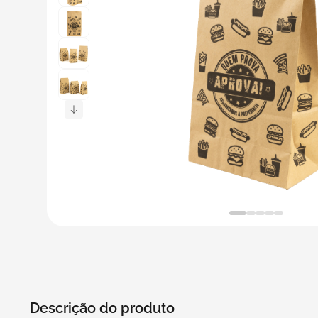
5
º
transporte
6
º
bebida
7
º
café
8
º
saco
9
º
papel semente
10
º
bebidas
Descrição do produto