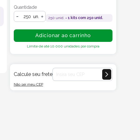
Quantidade
un.
250
unid. =
1
kits com
250
unid.
Adicionar ao carrinho
Limite de até
10.000
unidades por compra
Calcule seu frete
Não sei meu CEP