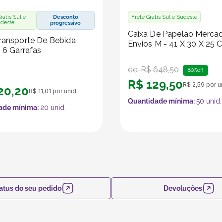
rátis Sul e
Desconto
Frete Grátis Sul e Sudeste
deste
progressivo
Caixa De Papelão Merca
ransporte De Bebida
Envios M - 41 X 30 X 25 
- 6 Garrafas
de:
R$
648
,
50
80%
off
R$
129
,
50
R$
2
,
59
por u
20
,
20
R$
11
,
01
por unid.
Quantidade mínima:
50
unid.
ade mínima:
20
unid.
atus do seu pedido
Devoluções