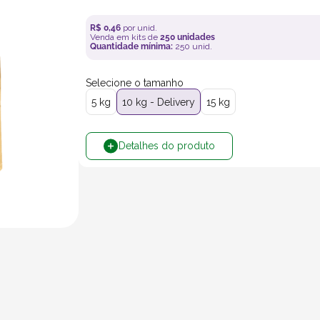
R$
0
,
46
por unid.
Venda em kits de
250
unidades
Quantidade mínima:
250
unid.
Selecione o tamanho
5 kg
10 kg - Delivery
15 kg
Detalhes do produto