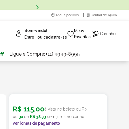
Meus pedidos
Central de Ajuda
Bem-vindo!
Meus
Carrinho
Entre
ou
cadastre-se
Favoritos
ff
Ligue e Compre: (11) 4949-8995
R$
115
,
00
à vista no boleto ou Pix
ou
3
x
de
R$
38
,
33
sem juros no cartão
ver fomas de pagamento