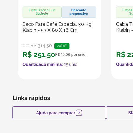
Frete Grátis Sul e
Desconto
Frete G
Sudeste
Su
progressivo
Saco Para Café Especial 30 Kg
Caixa T
Klabin - 53 X 80 X 16 Cm
Klabin 
de:
R$
314
,
50
20%
off
R$
251
,
50
R$
2
R$
10
,
06
por unid.
Quantidade mínima:
25
unid.
Quantid
Links rápidos
Ajuda para comprar
St