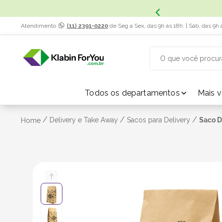
x. Saiba Mais.
Atendimento
(11) 2391-0220
de Seg a Sex, das 9h às 18h. | Sáb, das 9h 
O que você procur
TERMOS MAIS BUSCADOS
Todos os departamentos
Mais 
1
º
caixa papelão
/
/
/
Delivery e Take Away
Sacos para Delivery
Saco De
Home
2
º
caixa
3
º
caixa sedex
4
º
caixas