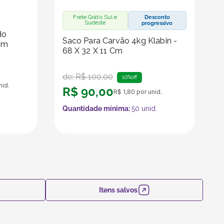
Frete Grátis Sul e
Desconto
Sudeste
progressivo
do
Saco Para Carvão 4kg Klabin -
Cm
68 X 32 X 11 Cm
de:
R$
100
,
00
10%
off
nid.
R$
90
,
00
R$
1
,
80
por unid.
Quantidade mínima:
50
unid.
Itens salvos