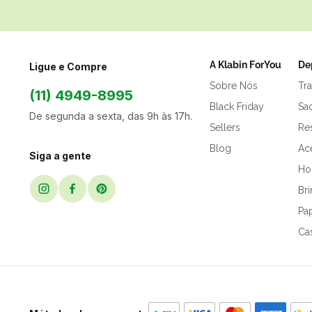
A Klabin ForYou
De
Ligue e Compre
Sobre Nós
Tr
(11) 4949-8995
Black Friday
Sa
De segunda a sexta, das 9h às 17h.
Sellers
Res
Blog
Ac
Siga a gente
Hor
Br
Pap
Ca