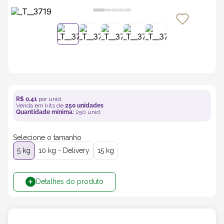
5
º
transporte
6
º
caixas
7
º
café
R$
0
,
41
por unid.
8
º
saco
Venda em kits de
250
unidades
Quantidade mínima:
250
unid.
9
º
bebidas
Selecione o tamanho
5 kg
10 kg - Delivery
15 kg
10
º
papel semente
Detalhes do produto