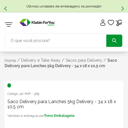
Últimas unidades de embalagens na promoção!
O que você procura?
TERMOS MAIS BUSCADOS
/
/
/
Delivery e Take Away
Sacos para Delivery
Saco
Home
Delivery para Lanches 5kg Delivery - 34 x 18 x 10,5 cm
1
º
caixa papelão
2
º
caixa
Código:
5K IMP
-
369
Saco Delivery para Lanches 5kg Delivery - 34 x 18 x
10,5 cm
3
º
caixa sedex
Trevo Embalagens
4
º
bebida