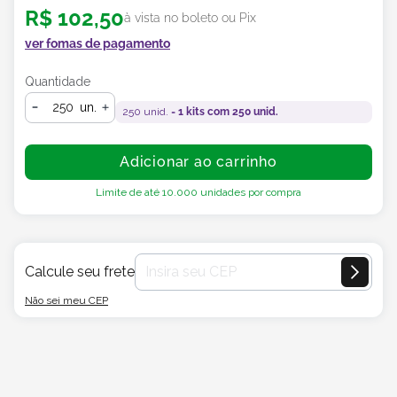
R$
102
,
50
à vista no boleto ou Pix
ver fomas de pagamento
Quantidade
un.
250
unid. =
1
kits com
250
unid.
Adicionar ao carrinho
Limite de até
10.000
unidades por compra
Calcule seu frete
Não sei meu CEP