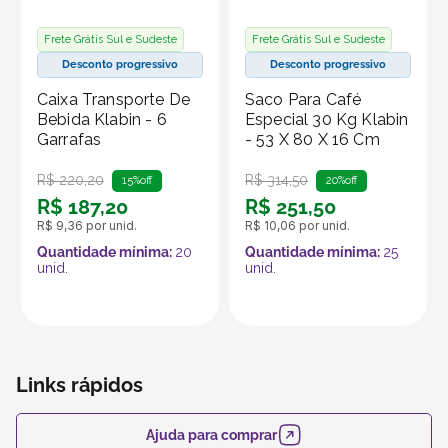
Frete Grátis Sul e Sudeste
Frete Grátis Sul e Sudeste
Desconto progressivo
Desconto progressivo
Caixa Transporte De
Saco Para Café
Bebida Klabin - 6
Especial 30 Kg Klabin
Garrafas
- 53 X 80 X 16 Cm
R$
220
,
20
R$
314
,
50
15%
off
20%
off
R$
187
,
20
R$
251
,
50
R$
9
,
36
por unid.
R$
10
,
06
por unid.
Quantidade mínima:
20
Quantidade mínima:
25
unid.
unid.
Links rápidos
Ajuda para comprar