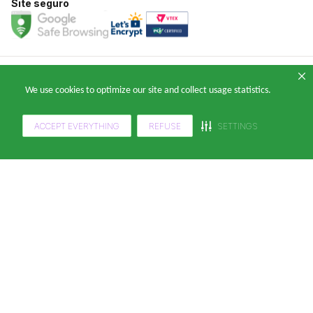
Site seguro
Copyright 2024 — © Klabin ForYou Solucoes em Papel S.A. CNPJ/MF nº
We use cookies to optimize our site and collect usage statistics.
05.905.802/0001-64 Avenida Brigadeiro Faria Lima, nº 949 - Pinheiros, São
Paulo - SP, 14º andar, CEP 05426-100
ACCEPT EVERYTHING
REFUSE
SETTINGS