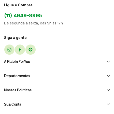
Ligue e Compre
(11) 4949-8995
De segunda a sexta, das 9h às 17h.
Siga a gente
A Klabin ForYou
Sobre Nós
Departamentos
Black Friday
Transporte e Correio
Sellers
Nossas Políticas
Sacos e Sacolas
Blog
Política de Privacidade LGPD
Restaurante E Delivery
Sua Conta
Política de Devolução e Reembolso
Acessórios Para Embalagens
Minha Conta
Política de Cancelamento