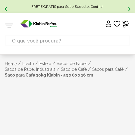
FRETE GRÁTIS para Sul e Sudeste. Confira!
/
/
/
/
Livelo
Esfera
Sacos de Papel
Home
/
/
/
Sacos de Papel Industriais
Saco de Café
Sacos para Café
Saco para Café 30kg Klabin - 53 x 80 x 16 cm