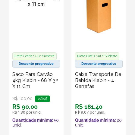
Frete Grátis Sul e Sudeste
Frete Grátis Sul e Sudeste
Desconto progressivo
Desconto progressivo
Saco Para Carvão
Caixa Transporte De
4kg Klabin - 68 X 32
Bebida Klabin - 4
X 11 Cm
Garrafas
R$
100
,
00
10%
off
R$
90
,
00
R$
181
,
40
R$
1
,
80
por unid.
R$
9
,
07
por unid.
Quantidade mínima:
50
Quantidade mínima:
20
unid.
unid.