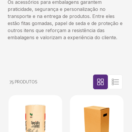
Os acessórios para embalagens garantem
3
º
caixa sedex
praticidade, segurança e personalização no
transporte e na entrega de produtos. Entre eles
4
º
caixas
estão fitas gomadas, papel de seda e de proteção e
outros itens que reforçam a resistência das
embalagens e valorizam a experiência do cliente.
5
º
transporte
6
º
bebida
7
º
café
75
PRODUTOS
8
º
saco
9
º
papel semente
10
º
bebidas