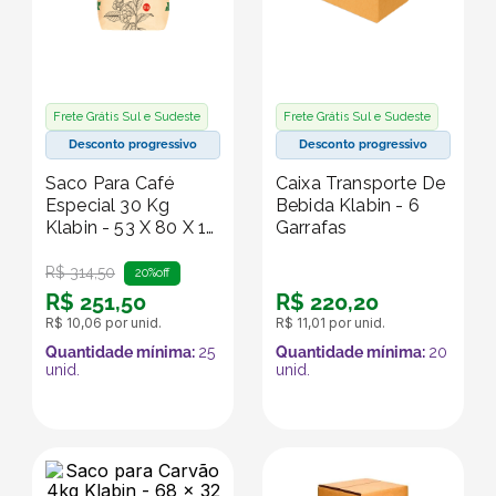
Frete Grátis Sul e Sudeste
Frete Grátis Sul e Sudeste
Desconto progressivo
Desconto progressivo
Saco Para Café
Caixa Transporte De
Especial 30 Kg
Bebida Klabin - 6
Klabin - 53 X 80 X 16
Garrafas
Cm
R$
314
,
50
20%
off
R$
251
,
50
R$
220
,
20
R$
10
,
06
por unid.
R$
11
,
01
por unid.
Quantidade mínima:
25
Quantidade mínima:
20
unid.
unid.