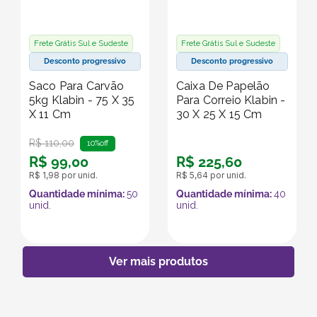
Frete Grátis Sul e Sudeste
Frete Grátis Sul e Sudeste
Desconto progressivo
Desconto progressivo
Saco Para Carvão
Caixa De Papelão
5kg Klabin - 75 X 35
Para Correio Klabin -
X 11 Cm
30 X 25 X 15 Cm
R$
110
,
00
10%
off
R$
99
,
00
R$
225
,
60
R$
1
,
98
por unid.
R$
5
,
64
por unid.
Quantidade mínima:
50
Quantidade mínima:
40
unid.
unid.