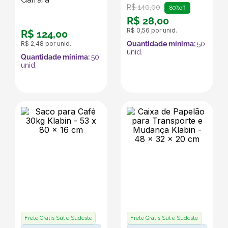
R$
140
,
00
80%
off
R$
28
,
00
R$
0
,
56
por unid.
R$
124
,
00
R$
2
,
48
por unid.
Quantidade mínima:
50
unid.
Quantidade mínima:
50
unid.
Frete Grátis Sul e Sudeste
Frete Grátis Sul e Sudeste