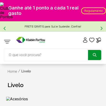
Ganhe até 1 ponto a cada 1 real
Regulamento
gasto
FRETE GRÁTIS para Sul e Sudeste. Confira!
O que você procura?
TERMOS MAIS BUSCADOS
/
Livelo
Home
1
º
caixa papelão
Livelo
2
º
caixa