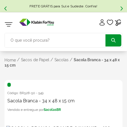
FRETE GRÁTIS para Sul e Sudeste. Confira!
O que você procura?
TERMOS MAIS BUSCADOS
/
/
/
Sacos de Papel
Sacolas
Sacola Branca - 34 x 48 x
Home
15 cm
1
º
caixa papelão
2
º
caixa
Código:
BR528-50
-
549
Sacola Branca - 34 x 48 x 15 cm
3
º
caixa sedex
SacolasBR
4
º
caixas