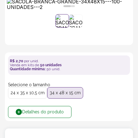
5
º
transporte
6
º
bebida
7
º
café
R$
2
,
70
por unid.
8
º
saco
Venda em kits de
50
unidades
Quantidade mínima:
50
unid.
9
º
papel semente
Selecione o tamanho
24 x 35 x 10,5 cm
34 x 48 x 15 cm
10
º
bebidas
Detalhes do produto