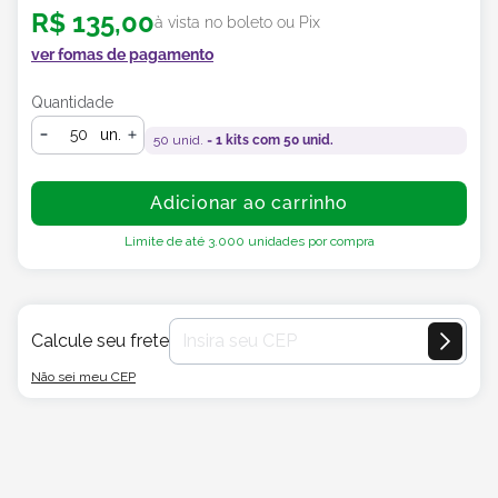
R$
135
,
00
à vista no boleto ou Pix
ver fomas de pagamento
Quantidade
un.
50
unid. =
1
kits com
50
unid.
Adicionar ao carrinho
Limite de até
3.000
unidades por compra
Calcule seu frete
Não sei meu CEP