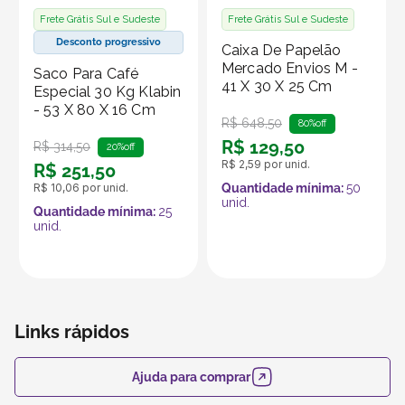
Frete Grátis Sul e Sudeste
Frete Grátis Sul e Sudeste
Produto vendido por Seller :)
Desconto progressivo
Caixa De Papelão
Um Seller Klabin é um parceiro que vende seus
Mercado Envios M -
Saco Para Café
produtos no marketplace Klabin ForYou, aproveitando o
41 X 30 X 25 Cm
Especial 30 Kg Klabin
alcance e os recursos da plataforma, que é
- 53 X 80 X 16 Cm
R$
648
,
50
80%
off
especializada em embalagens e produtos em papel.
R$
129
,
50
R$
314
,
50
20%
off
R$
2
,
59
por unid.
R$
251
,
50
R$
10
,
06
por unid.
Quantidade mínima:
50
unid.
Quantidade mínima:
25
unid.
Links rápidos
Ajuda para comprar