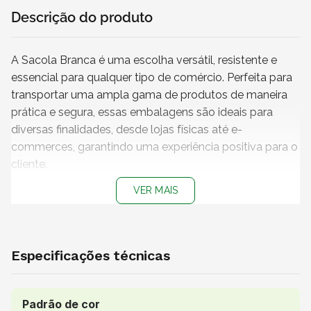
Descrição do produto
A
Sacola Branca
é uma escolha versátil, resistente e
essencial para qualquer tipo de comércio. Perfeita para
transportar uma ampla gama de produtos de maneira
prática e segura, essas embalagens são ideais para
diversas finalidades, desde lojas físicas até e-
commerces, garantindo uma experiência positiva para o
cliente.
VER MAIS
Características
+ Modelo:
Sacola de papel com alça torcida
+ Medidas (C x L x A):
34 x 48 x 15 cm
+ Material:
Papel Kraft
Especificações técnicas
+ Cor do papel:
Branca
+ Impressão:
Sem impressão
+
Embalagem 100% reciclável
Padrão de cor