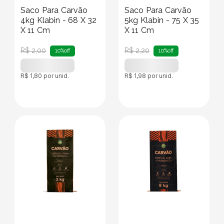
Saco Para Carvão
Saco Para Carvão
4kg Klabin - 68 X 32
5kg Klabin - 75 X 35
X 11 Cm
X 11 Cm
R$
2
,
00
R$
2
,
20
10%
off
10%
off
R$
1
,
80
por unid.
R$
1
,
98
por unid.