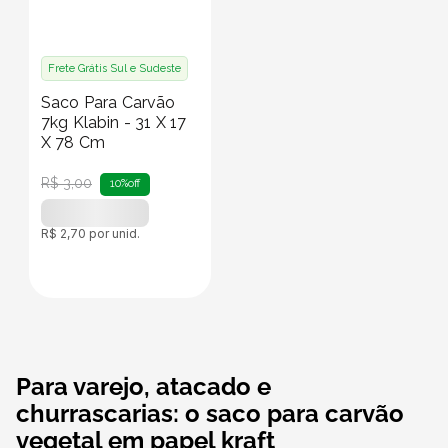
Frete Grátis Sul e Sudeste
Saco Para Carvão
7kg Klabin - 31 X 17
X 78 Cm
R$
3
,
00
10%
off
R$
2
,
70
por unid.
Para varejo, atacado e
churrascarias: o saco para carvão
vegetal em papel kraft