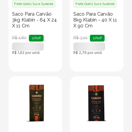
Frete Grátis Sul e Sudeste
Frete Grátis Sul e Sudeste
Saco Para Carvão
Saco Para Carvão
3kg Klabin - 64 X 24
8kg Klabin - 40 X 11
X 11 Cm
X 90 Cm
R$
1
,
80
R$
3
,
10
10%
off
10%
off
R$
1
,
62
por unid.
R$
2
,
79
por unid.