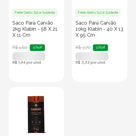
Frete Grátis Sul e Sudeste
Frete Grátis Sul e Sudeste
Saco Para Carvão
Saco Para Carvão
2kg Klabin - 58 X 21
10kg Klabin - 40 X 13
X 11 Cm
X 95 Cm
R$
1
,
60
R$
3
,
70
10%
off
10%
off
R$
1
,
44
por unid.
R$
3
,
33
por unid.