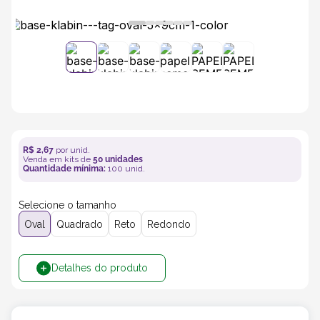
5
º
bebida
6
º
caixas
7
º
café
8
º
papel semente
R$
2
,
67
por unid.
Venda em kits de
50
unidades
Quantidade mínima:
100
unid.
9
º
bebidas
Selecione o tamanho
Oval
Quadrado
Reto
Redondo
10
º
saco
Detalhes do produto