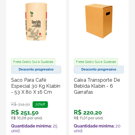
Frete Grátis Sul e Sudeste
Frete Grátis Sul e Sudeste
Desconto progressivo
Desconto progressivo
Saco Para Café
Caixa Transporte De
Especial 30 Kg Klabin
Bebida Klabin - 6
- 53 X 80 X 16 Cm
Garrafas
R$
314
,
50
20%
off
R$
251
,
50
R$
220
,
20
R$
10
,
06
por unid.
R$
11
,
01
por unid.
Quantidade mínima:
25
Quantidade mínima:
20
unid.
unid.