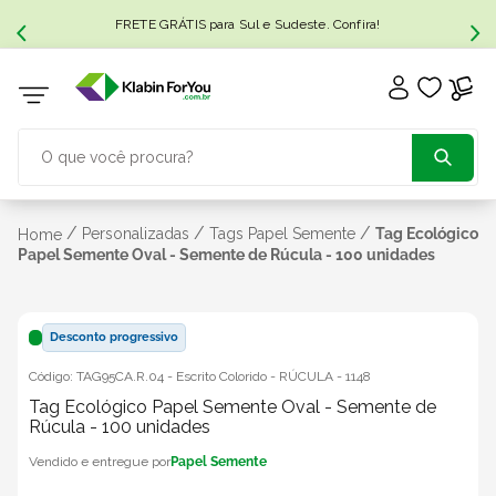
FRETE GRÁTIS para Sul e Sudeste. Confira!
O que você procura?
TERMOS MAIS BUSCADOS
/
/
/
Personalizadas
Tags Papel Semente
Tag Ecológico
Home
Papel Semente Oval - Semente de Rúcula - 100 unidades
1
º
caixa papelão
Desconto progressivo
2
º
caixa
Código:
TAG95CA.R.04 - Escrito Colorido - RÚCULA
-
1148
Tag Ecológico Papel Semente Oval - Semente de
3
º
caixa sedex
Rúcula - 100 unidades
Papel Semente
4
º
transporte