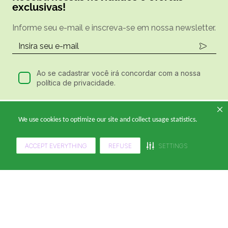
exclusivas!
Informe seu e-mail e inscreva-se em nossa newsletter.
Ao se cadastrar você irá concordar com a nossa
política de privacidade.
Ligue e Compre
We use cookies to optimize our site and collect usage statistics.
(11) 4949-8995
ACCEPT EVERYTHING
REFUSE
SETTINGS
De segunda a sexta, das 9h às 17h.
Siga a gente
A Klabin ForYou