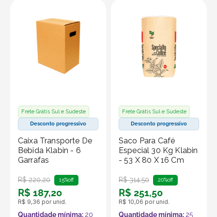
Frete Grátis Sul e Sudeste
Frete Grátis Sul e Sudeste
Desconto progressivo
Desconto progressivo
Caixa Transporte De
Saco Para Café
Bebida Klabin - 6
Especial 30 Kg Klabin
Garrafas
- 53 X 80 X 16 Cm
R$
220
,
20
R$
314
,
50
15%
off
20%
off
R$
187
,
20
R$
251
,
50
R$
9
,
36
por unid.
R$
10
,
06
por unid.
Quantidade mínima:
20
Quantidade mínima:
25