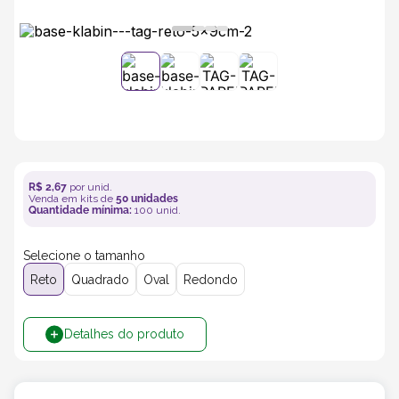
5
º
transporte
6
º
caixas
7
º
café
8
º
saco
R$
2
,
67
por unid.
Venda em kits de
50
unidades
Quantidade mínima:
100
unid.
9
º
bebidas
Selecione o tamanho
Reto
Quadrado
Oval
Redondo
10
º
papel semente
Detalhes do produto