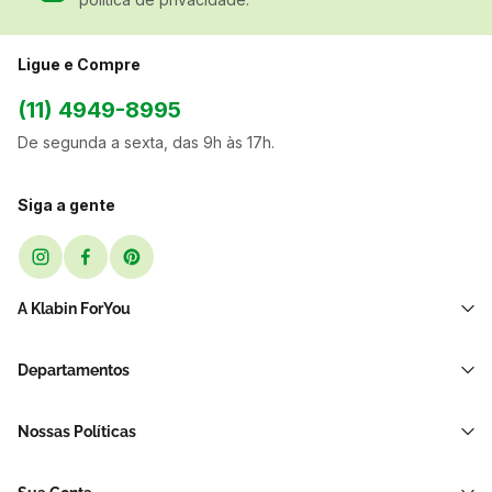
Ligue e Compre
(11) 4949-8995
De segunda a sexta, das 9h às 17h.
Siga a gente
A Klabin ForYou
Sobre Nós
Departamentos
Black Friday
Transporte e Correio
Sellers
Nossas Políticas
Sacos e Sacolas
Blog
Política de Privacidade LGPD
Restaurante E Delivery