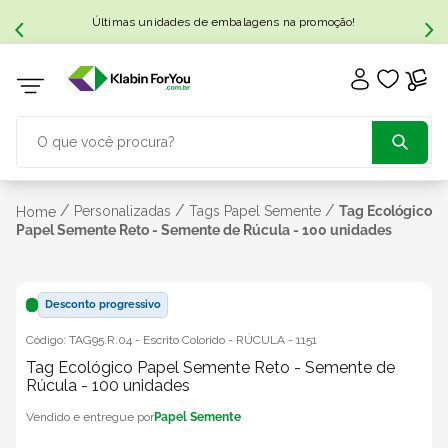
Últimas unidades de embalagens na promoção!
O que você procura?
TERMOS MAIS BUSCADOS
/
/
/
Personalizadas
Tags Papel Semente
Tag Ecológico
Home
Papel Semente Reto - Semente de Rúcula - 100 unidades
1
º
caixa papelão
Desconto progressivo
2
º
caixa
Código:
TAG95.R.04 - Escrito Colorido - RÚCULA
-
1151
Tag Ecológico Papel Semente Reto - Semente de
3
º
caixa sedex
Rúcula - 100 unidades
Papel Semente
4
º
bebida