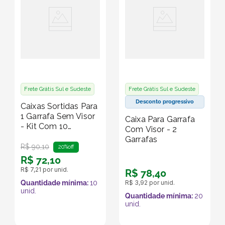
Frete Grátis Sul e Sudeste
Frete Grátis Sul e Sudeste
Desconto progressivo
Caixas Sortidas Para
1 Garrafa Sem Visor
Caixa Para Garrafa
- Kit Com 10
Com Visor - 2
Unidades - Edição
Garrafas
Limitada Natal
R$
90
,
10
20%
off
R$
72
,
10
R$
7
,
21
por unid.
R$
78
,
40
Quantidade mínima:
10
R$
3
,
92
por unid.
unid.
Quantidade mínima:
20
unid.