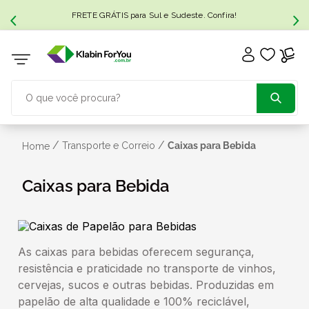
FRETE GRÁTIS para Sul e Sudeste. Confira!
O que você procura?
TERMOS MAIS BUSCADOS
/
/
Transporte e Correio
Caixas para Bebida
Home
1
º
caixa papelão
Caixas para Bebida
2
º
caixa
As caixas para bebidas oferecem segurança,
3
º
caixa sedex
resistência e praticidade no transporte de vinhos,
cervejas, sucos e outras bebidas. Produzidas em
4
º
caixas
papelão de alta qualidade e 100% reciclável,