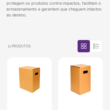
protegem os produtos contra impactos, facilitam o
armazenamento e garantem que cheguem intactos
5
º
transporte
ao destino.
6
º
bebida
7
º
café
11
PRODUTOS
8
º
saco
9
º
papel semente
10
º
bebidas