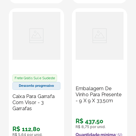
Frete Grátis Sul e Sudeste
Desconto progressivo
Embalagem De
Vinho Para Presente
Caixa Para Garrafa
- 9 X 9 X 33,5cm
Com Visor - 3
Garrafas
R$
437
,
50
R$
8
,
75
por unid.
R$
112
,
80
R$
5
,
64
por unid.
Quantidade mínima:
50