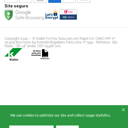
E-mail: falecomklabinforyou@klabin.com.br
Site seguro
Copyright 2024 — © Klabin ForYou Solucoes em Papel S.A. CNPJ/MF nº
05.905.802/0001-64 Avenida Brigadeiro Faria Lima, nº 949 - Pinheiros, São
Paulo - SP, 14º andar, CEP 05426-100
We use cookies to optimize our site and collect usage statistics.