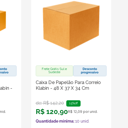
onto
Frete Grátis Sul e
Desconto
Sudeste
essivo
progressivo
Caixa De Papelão Para Correio
abin -
Klabin - 48 X 37 X 34 Cm
de:
R$
142
,
20
15%
off
R$
120
,
90
nid.
R$
12
,
09
por unid.
Quantidade mínima:
10
unid.