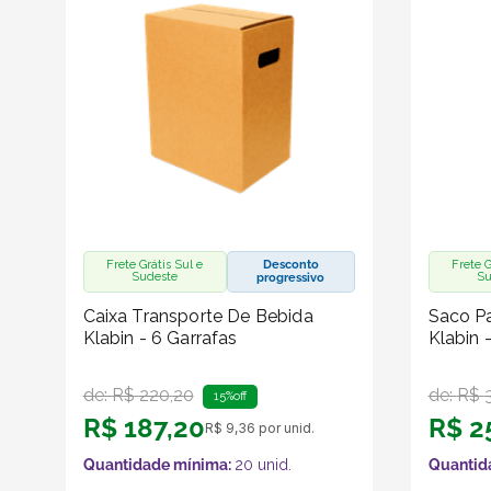
Frete Grátis Sul e
Desconto
Frete G
Sudeste
Su
progressivo
Caixa Transporte De Bebida
Saco Pa
Klabin - 6 Garrafas
Klabin 
de:
R$
220
,
20
de:
R$
15%
off
R$
187
,
20
R$
2
R$
9
,
36
por unid.
Quantidade mínima:
20
unid.
Quantid