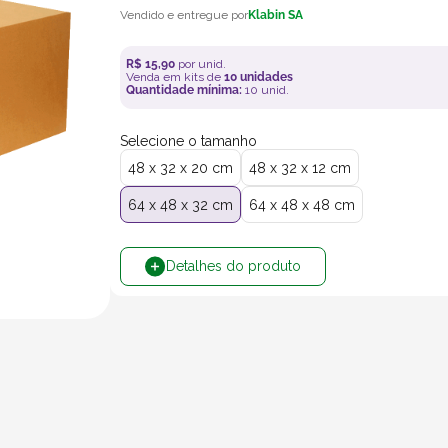
Klabin SA
R$
15
,
90
por unid.
Venda em kits de
10
unidades
Quantidade mínima:
10
unid.
Selecione o tamanho
48 x 32 x 20 cm
48 x 32 x 12 cm
64 x 48 x 32 cm
64 x 48 x 48 cm
Detalhes do produto