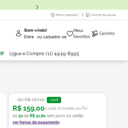
Meus pedidos
Central de Ajuda
Bem-vindo!
Meus
Carrinho
Entre
ou
cadastre-se
Favoritos
ff
Ligue e Compre: (11) 4949-8995
de:
R$
187
,
10
15%
off
R$
159
,
00
à vista no boleto ou Pix
ou
5
x
de
R$
31
,
80
sem juros no cartão
ver fomas de pagamento