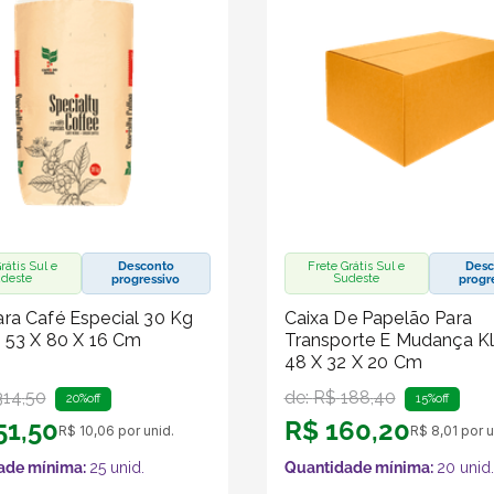
rátis Sul e
Desconto
Frete Grátis Sul e
Desc
deste
Sudeste
progressivo
progr
ra Café Especial 30 Kg
Caixa De Papelão Para
- 53 X 80 X 16 Cm
Transporte E Mudança Kl
48 X 32 X 20 Cm
314
,
50
de:
R$
188
,
40
20%
off
15%
off
51
,
50
R$
160
,
20
R$
10
,
06
por unid.
R$
8
,
01
por u
ade mínima:
25
unid.
Quantidade mínima:
20
unid.