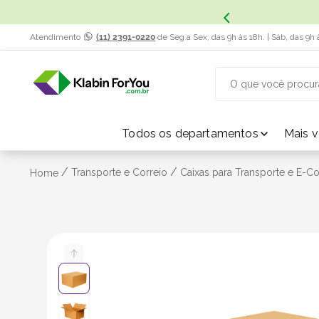
x. Saiba Mais.
Atendimento
(11) 2391-0220
de Seg a Sex, das 9h às 18h. | Sáb, das 9h 
O que você procur
TERMOS MAIS BUSCADOS
Todos os departamentos
Mais 
1
º
caixa papelão
/
/
Transporte e Correio
Caixas para Transporte e E-
Home
2
º
caixa
3
º
caixa sedex
4
º
transporte