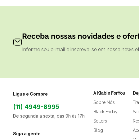
Receba nossas novidades e ofert
Informe seu e-mail e inscreva-se em nossa newslett
A Klabin ForYou
De
Ligue e Compre
Sobre Nós
Tr
(11) 4949-8995
Black Friday
Sa
De segunda a sexta, das 9h às 17h.
Sellers
Res
Blog
Ac
Siga a gente