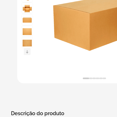
5
º
bebida
6
º
caixas
7
º
café
8
º
papel semente
9
º
bebidas
10
º
saco
Descrição do produto