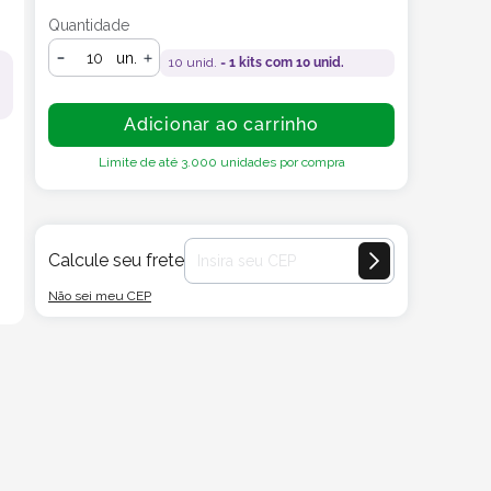
Quantidade
un.
10
unid. =
1
kits com
10
unid.
Adicionar ao carrinho
Limite de até
3.000
unidades por compra
Calcule seu frete
Não sei meu CEP