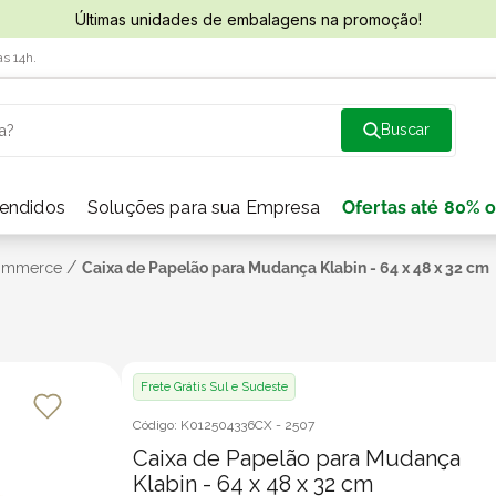
Últimas unidades de embalagens na promoção!
às 14h.
a?
vendidos
Soluções para sua Empresa
Ofertas até 80% o
/
Commerce
Caixa de Papelão para Mudança Klabin - 64 x 48 x 32 cm
Frete Grátis Sul e Sudeste
Código:
K012504336CX
-
2507
Caixa de Papelão para Mudança
Klabin - 64 x 48 x 32 cm