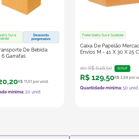
rátis Sul e
Desconto
Frete Grátis Sul e Sudeste
deste
progressivo
Caixa De Papelão Merca
ransporte De Bebida
Envios M - 41 X 30 X 25 
- 6 Garrafas
de:
R$
648
,
50
80%
off
R$
129
,
50
R$
2
,
59
por u
20
,
20
R$
11
,
01
por unid.
Quantidade mínima:
50
unid.
ade mínima:
20
unid.