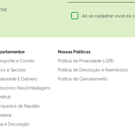
er.
Ao se cadastrar você irá 
partamentos
Nossas Políticas
ansporte e Correio
Política de Privacidade LGPD
cos e Sacolas
Política de Devolução e Reembolso
taurante E Delivery
Política de Cancelamento
essórios Para Embalagens
tifrúti
inquedos de Papelão
elaria
sa e Decoração