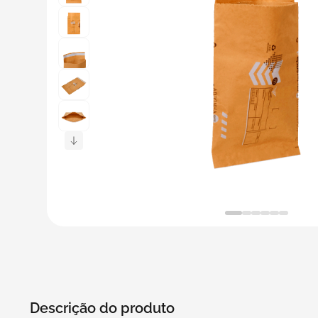
5
º
bebida
6
º
caixas
7
º
café
8
º
papel semente
9
º
bebidas
10
º
saco
Descrição do produto