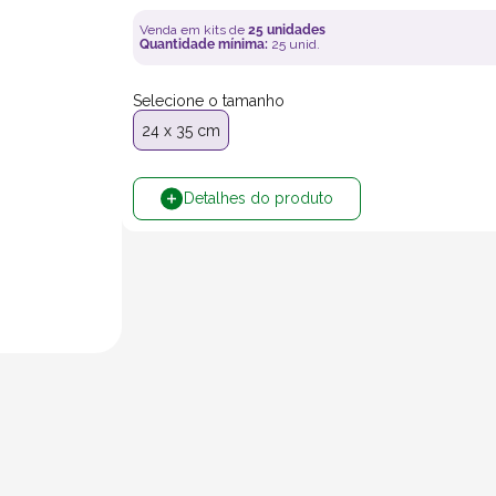
Venda em kits de
25
unidades
Quantidade mínima:
25
unid.
Selecione o tamanho
24 x 35 cm
Detalhes do produto