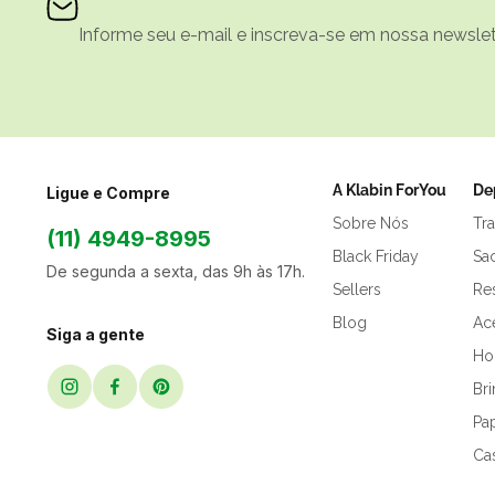
Informe seu e-mail e inscreva-se em nossa newslett
A Klabin ForYou
De
Ligue e Compre
Sobre Nós
Tr
(11) 4949-8995
Black Friday
Sa
De segunda a sexta, das 9h às 17h.
Sellers
Res
Blog
Ac
Siga a gente
Hor
Br
Pap
Ca