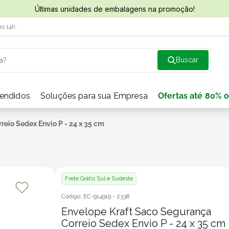
Últimas unidades de embalagens na promoção!
às 14h.
a?
vendidos
Soluções para sua Empresa
Ofertas até 80% o
reio Sedex Envio P - 24 x 35 cm
Frete Grátis Sul e Sudeste
Código:
EC-914919
-
2338
Envelope Kraft Saco Segurança
Correio Sedex Envio P - 24 x 35 cm