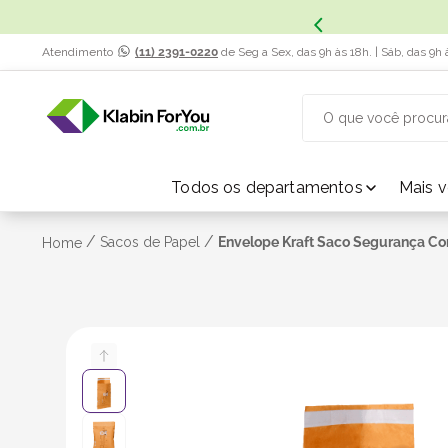
x. Saiba Mais.
Atendimento
(11) 2391-0220
de Seg a Sex, das 9h às 18h. | Sáb, das 9h 
O que você procur
TERMOS MAIS BUSCADOS
Todos os departamentos
Mais 
1
º
caixa papelão
/
/
Sacos de Papel
Envelope Kraft Saco Segurança Cor
Home
2
º
caixa
3
º
caixa sedex
4
º
transporte