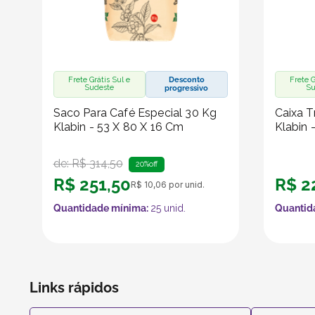
Frete Grátis Sul e
Desconto
Frete G
Sudeste
Su
progressivo
Saco Para Café Especial 30 Kg
Caixa T
Klabin - 53 X 80 X 16 Cm
Klabin 
de:
R$
314
,
50
20%
off
R$
251
,
50
R$
2
R$
10
,
06
por unid.
Quantidade mínima:
25
unid.
Quantid
Links rápidos