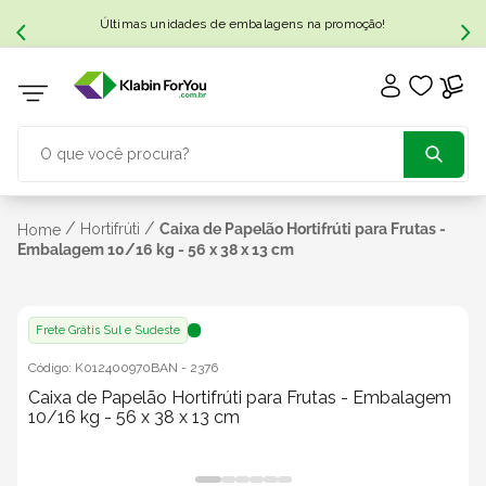
Últimas unidades de embalagens na promoção!
O que você procura?
TERMOS MAIS BUSCADOS
/
/
Hortifrúti
Caixa de Papelão Hortifrúti para Frutas -
Home
Embalagem 10/16 kg - 56 x 38 x 13 cm
1
º
caixa papelão
Frete Grátis Sul e Sudeste
2
º
caixa
Código:
K012400970BAN
-
2376
Caixa de Papelão Hortifrúti para Frutas - Embalagem
3
º
caixa sedex
10/16 kg - 56 x 38 x 13 cm
4
º
caixas