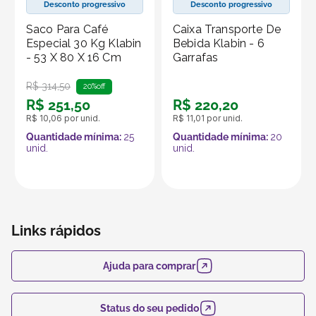
Desconto progressivo
Desconto progressivo
Saco Para Café
Caixa Transporte De
Especial 30 Kg Klabin
Bebida Klabin - 6
- 53 X 80 X 16 Cm
Garrafas
R$
314
,
50
20%
off
R$
251
,
50
R$
220
,
20
R$
10
,
06
por unid.
R$
11
,
01
por unid.
Quantidade mínima:
25
Quantidade mínima:
20
unid.
unid.
Links rápidos
Ajuda para comprar
Status do seu pedido