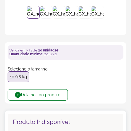
5
º
transporte
6
º
bebida
7
º
café
Venda em kits de
20
unidades
Quantidade mínima:
20
unid.
8
º
bebidas
Selecione o tamanho
9
º
saco
10/16 kg
10
º
papel semente
Detalhes do produto
Produto Indisponível