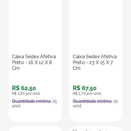
5
º
bebida
6
º
caixas
7
º
café
Caixa Sedex Afetiva
Caixa Sedex Afetiva
8
º
papel semente
Preto - 16 X 12 X 8
Preto - 23 X 15 X 7
Cm
Cm
9
º
bebidas
R$
62
,
50
R$
67
,
50
10
º
saco
R$
2
,
50
por unid.
R$
2
,
70
por unid.
Quantidade mínima:
25
Quantidade mínima:
25
unid.
unid.