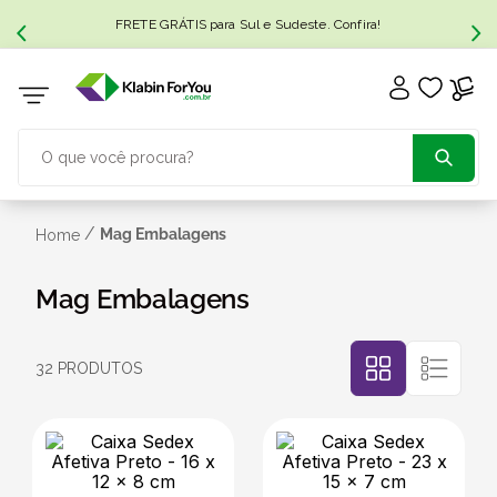
FRETE GRÁTIS para Sul e Sudeste. Confira!
O que você procura?
TERMOS MAIS BUSCADOS
/
Mag Embalagens
Home
1
º
caixa papelão
Mag Embalagens
2
º
caixa
32
PRODUTOS
3
º
caixa sedex
4
º
transporte