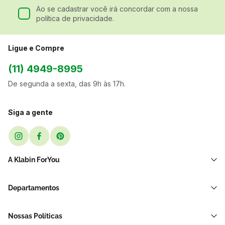
Ao se cadastrar você irá concordar com a nossa
política de privacidade.
Ligue e Compre
(11) 4949-8995
De segunda a sexta, das 9h às 17h.
Siga a gente
A Klabin ForYou
Sobre Nós
Departamentos
Black Friday
Transporte e Correio
Sellers
Nossas Políticas
Sacos e Sacolas
Blog