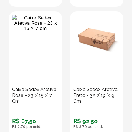
Caixa Sedex Afetiva
Caixa Sedex Afetiva
Rosa - 23 X 15 X 7
Preto - 32 X 19 X 9
Cm
Cm
R$
67
,
50
R$
92
,
50
R$
2
,
70
por unid.
R$
3
,
70
por unid.