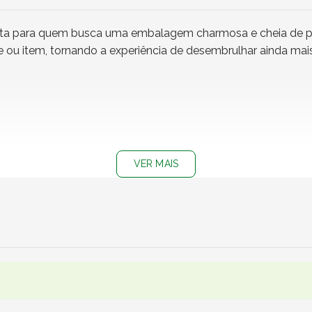
eita para quem busca uma embalagem charmosa e cheia de pe
e ou item, tornando a experiência de desembrulhar ainda ma
VER MAIS
rilhos e bolinhas em preto.
cados nas embalagens, trazendo um toque delicado e encanta
 arranhões e danos. Perfeito para envolver produtos frágeis, 
sentes cheguem com segurança e um toque único de carinho