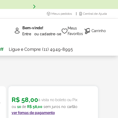
Meus pedidos
Central de Ajuda
Bem-vindo!
Meus
Carrinho
Entre
ou
cadastre-se
Favoritos
ff
Ligue e Compre: (11) 4949-8995
R$
58
,
00
à vista no boleto ou Pix
-
ou
1
x
de
R$
58
,
00
sem juros no cartão
ver fomas de pagamento