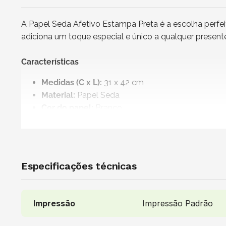
A Papel Seda Afetivo Estampa Preta é a escolha perf
adiciona um toque especial e único a qualquer present
Características
Medidas (C x L):
31 x 42 cm
Material:
Papel Seda
Cor do papel:
Branco
Impressão:
Com estampa de corações, estrelas, b
Papel 100% reciclável
Vendido e entregue por:
Magnani
Especificações técnicas
Uso indicado
É ideal para embrulhar presentes antes de serem colo
Impressão
Impressão Padrão
proteção extra aos itens durante o transporte, evitando
papel seda com estampa fofinha garante que seus pre