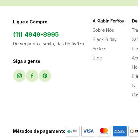
A Klabin ForYou
De
Ligue e Compre
Sobre Nós
Tr
(11) 4949-8995
Black Friday
Sa
De segunda a sexta, das 9h às 17h.
Sellers
Res
Blog
Ac
Siga a gente
Hor
Br
Pap
Ca
Métodos de pagamento