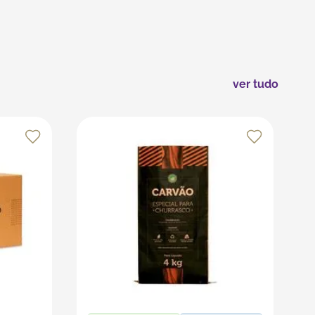
midade e da luz direta. Evite dobrá-lo
a dar um toque especial às suas embalagens.
ver tudo
s recursos da plataforma, que é especializada em