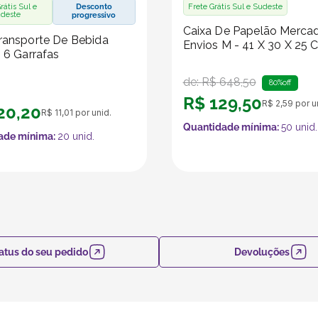
rátis Sul e
Desconto
Frete Grátis Sul e Sudeste
deste
progressivo
Caixa De Papelão Merca
ransporte De Bebida
Envios M - 41 X 30 X 25 
- 6 Garrafas
de:
R$
648
,
50
80%
off
R$
129
,
50
R$
2
,
59
por u
20
,
20
R$
11
,
01
por unid.
Quantidade mínima:
50
unid.
ade mínima:
20
unid.
atus do seu pedido
Devoluções