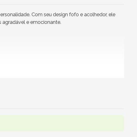
rsonalidade. Com seu design fofo e acolhedor, ele
is agradável e emocionante.
dor. Além de sua função decorativa, ele oferece
como bijuterias, cosméticos ou itens decorativos, o
 e elegância.