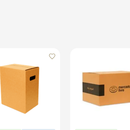
deza para evitar rasgos. Armazene em local seco, longe da u
ntindo que ele mantenha sua aparência intacta e pronto par
os no marketplace Klabin ForYou, aproveitando o alcance e o