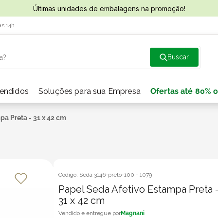
Últimas unidades de embalagens na promoção!
às 14h.
a?
vendidos
Soluções para sua Empresa
Ofertas até 80% o
pa Preta - 31 x 42 cm
Código:
Seda 3146-preto-100
-
1079
Papel Seda Afetivo Estampa Preta 
31 x 42 cm
Magnani