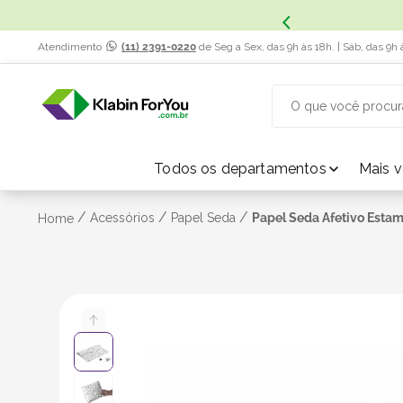
x. Saiba Mais.
Atendimento
(11) 2391-0220
de Seg a Sex, das 9h às 18h. | Sáb, das 9h 
O que você procur
TERMOS MAIS BUSCADOS
Todos os departamentos
Mais 
1
º
caixa papelão
/
/
/
Acessórios
Papel Seda
Papel Seda Afetivo Estam
Home
2
º
caixa
3
º
caixa sedex
4
º
transporte