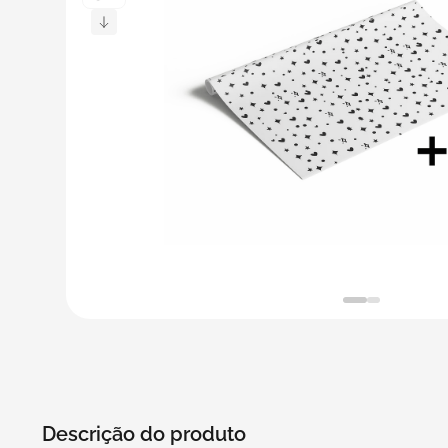
5
º
bebida
6
º
caixas
7
º
café
8
º
papel semente
9
º
bebidas
10
º
saco
Descrição do produto