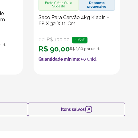
Frete Grátis Sul e
Desconto
Sudeste
progressivo
do
Saco Para Carvão 4kg Klabin -
Cm
68 X 32 X 11 Cm
de:
R$
100
,
00
10%
off
nid.
R$
90
,
00
R$
1
,
80
por unid.
Quantidade mínima:
50
unid.
Itens salvos