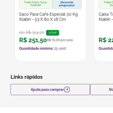
Frete Grátis Sul e
Desconto
Frete G
Sudeste
Su
progressivo
Saco Para Café Especial 30 Kg
Caixa T
Klabin - 53 X 80 X 16 Cm
Klabin 
de:
R$
314
,
50
20%
off
R$
251
,
50
R$
2
R$
10
,
06
por unid.
Quantidade mínima:
25
unid.
Quantid
Links rápidos
Ajuda para comprar
St