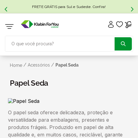
FRETE GRÁTIS para Sul e Sudeste. Confira!
O que você procura?
TERMOS MAIS BUSCADOS
/
/
Acessórios
Papel Seda
Home
1
º
caixa papelão
Papel Seda
2
º
caixa
O papel seda oferece delicadeza, proteção e
3
º
caixa sedex
versatilidade para embalagens, presentes e
produtos frágeis. Produzido em papel de alta
4
º
caixas
qualidade e, em muitos casos, reciclável, garante