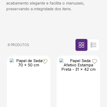
acabamento elegante e facilita o manuseio,
preservando a integridade dos itens.
5
º
transporte
6
º
bebida
7
º
café
8
PRODUTOS
8
º
saco
9
º
papel semente
10
º
bebidas