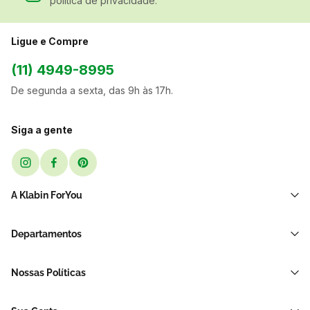
política de privacidade.
Ligue e Compre
(11) 4949-8995
De segunda a sexta, das 9h às 17h.
Siga a gente
A Klabin ForYou
Sobre Nós
Departamentos
Black Friday
Transporte e Correio
Sellers
Nossas Políticas
Sacos e Sacolas
Blog
Política de Privacidade LGPD
Restaurante E Delivery