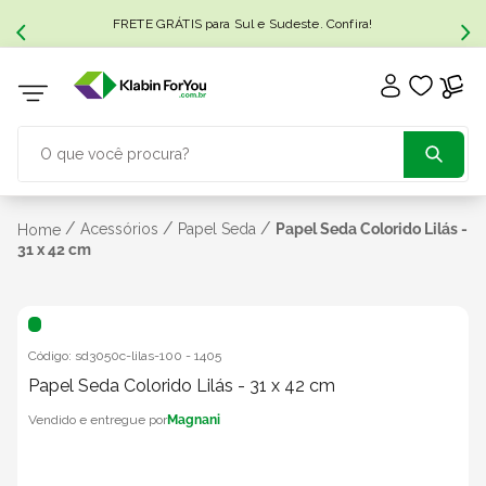
FRETE GRÁTIS para Sul e Sudeste. Confira!
O que você procura?
TERMOS MAIS BUSCADOS
/
/
/
Acessórios
Papel Seda
Papel Seda Colorido Lilás -
Home
31 x 42 cm
1
º
caixa papelão
2
º
caixa
Código:
sd3050c-lilas-100
-
1405
Papel Seda Colorido Lilás - 31 x 42 cm
3
º
caixa sedex
Magnani
4
º
bebida