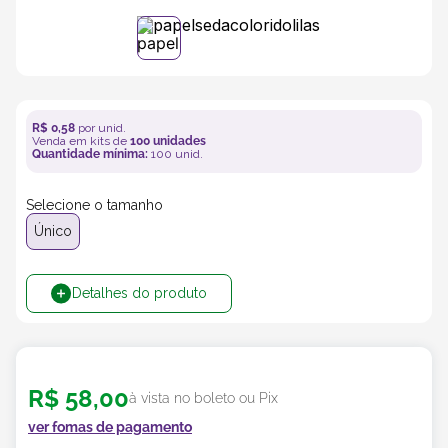
5
º
transporte
6
º
caixas
R$
0
,
58
por unid.
Venda em kits de
100
unidades
7
º
café
Quantidade mínima:
100
unid.
8
º
Selecione o tamanho
saco
Único
9
º
bebidas
Detalhes do produto
10
º
papel semente
R$
58
,
00
à vista no boleto ou Pix
ver fomas de pagamento