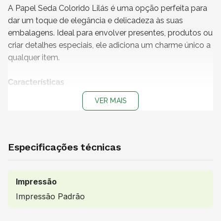
A Papel Seda Colorido Lilás é uma opção perfeita para
dar um toque de elegância e delicadeza às suas
embalagens. Ideal para envolver presentes, produtos ou
criar detalhes especiais, ele adiciona um charme único a
qualquer item.
Características
VER MAIS
Medidas (C x L):
31 x 42 cm
Material:
Papel Seda
Cor do papel:
Lilás
Impressão:
Sem impressão
Especificações técnicas
Papel 100% reciclável
Vendido e entregue por:
Magnani
Impressão
Impressão Padrão
Uso indicado
É ideal para embrulhar presentes antes de serem