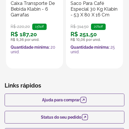
produtos no marketplace Klabin ForYou, aproveitando o
Caixa Transporte De
Saco Para Café
alcance e os recursos da plataforma, que é
Bebida Klabin - 6
Especial 30 Kg Klabin
Garrafas
- 53 X 80 X 16 Cm
especializada em embalagens e produtos em papel.
R$
220
,
20
R$
314
,
50
15%
off
20%
off
R$
187
,
20
R$
251
,
50
R$
9
,
36
por unid.
R$
10
,
06
por unid.
Quantidade mínima:
20
Quantidade mínima:
25
unid.
unid.
Links rápidos
Ajuda para comprar
Status do seu pedido