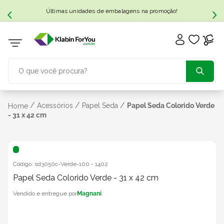
Últimas unidades de embalagens na promoção!
O que você procura?
TERMOS MAIS BUSCADOS
/
/
/
Acessórios
Papel Seda
Papel Seda Colorido Verde
Home
- 31 x 42 cm
1
º
caixa papelão
2
º
caixa
Código:
sd3050c-Verde-100
-
1402
Papel Seda Colorido Verde - 31 x 42 cm
3
º
caixa sedex
Magnani
4
º
caixas