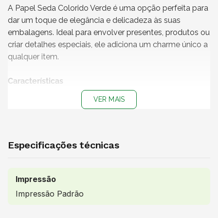
A Papel Seda Colorido Verde é uma opção perfeita para
dar um toque de elegância e delicadeza às suas
embalagens. Ideal para envolver presentes, produtos ou
criar detalhes especiais, ele adiciona um charme único a
qualquer item.
Características
VER MAIS
Medidas (C x L):
31 x 42 cm
Material:
Papel Seda
Cor do papel:
Verde
Impressão:
Sem impressão
Especificações técnicas
Papel 100% reciclável
Vendido e entregue por:
Magnani
Impressão
Impressão Padrão
Uso indicado
É ideal para embrulhar presentes antes de serem