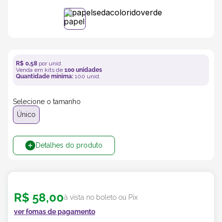
5
º
transporte
6
º
bebida
R$
0
,
58
por unid.
Venda em kits de
100
unidades
7
º
café
Quantidade mínima:
100
unid.
8
º
Selecione o tamanho
saco
Único
9
º
papel semente
Detalhes do produto
10
º
bebidas
R$
58
,
00
à vista no boleto ou Pix
ver fomas de pagamento