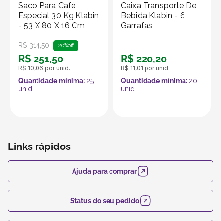
produtos no marketplace Klabin ForYou, aproveitando o
Saco Para Café
Caixa Transporte De
alcance e os recursos da plataforma, que é
Especial 30 Kg Klabin
Bebida Klabin - 6
- 53 X 80 X 16 Cm
Garrafas
especializada em embalagens e produtos em papel.
R$
314
,
50
20%
off
R$
251
,
50
R$
220
,
20
R$
10
,
06
por unid.
R$
11
,
01
por unid.
Quantidade mínima:
25
Quantidade mínima:
20
unid.
unid.
Links rápidos
Ajuda para comprar
Status do seu pedido