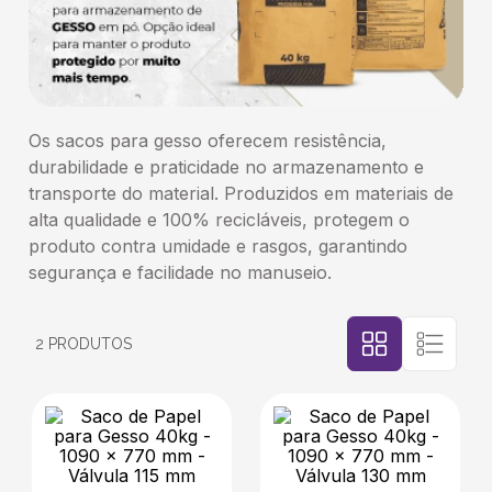
5
º
transporte
6
º
caixas
Os sacos para gesso oferecem resistência,
7
º
café
durabilidade e praticidade no armazenamento e
transporte do material. Produzidos em materiais de
alta qualidade e 100% recicláveis, protegem o
8
º
saco
produto contra umidade e rasgos, garantindo
segurança e facilidade no manuseio.
9
º
bebidas
2
PRODUTOS
10
º
papel semente