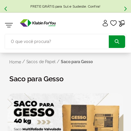
FRETE GRÁTIS para Sul e Sudeste. Confira!
O que você procura?
TERMOS MAIS BUSCADOS
/
/
Sacos de Papel
Saco para Gesso
Home
1
º
caixa papelão
Saco para Gesso
2
º
caixa
3
º
caixa sedex
4
º
bebida