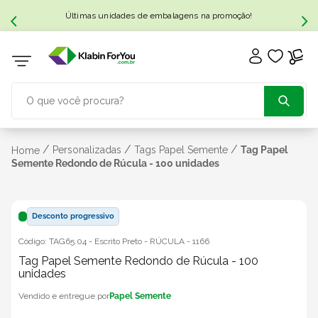
Últimas unidades de embalagens na promoção!
O que você procura?
TERMOS MAIS BUSCADOS
/
/
/
Personalizadas
Tags Papel Semente
Tag Papel
Home
Semente Redondo de Rúcula - 100 unidades
1
º
caixa papelão
Desconto progressivo
2
º
caixa
Código:
TAG65.04 - Escrito Preto - RÚCULA
-
1166
Tag Papel Semente Redondo de Rúcula - 100
3
º
caixa sedex
unidades
Papel Semente
4
º
caixas