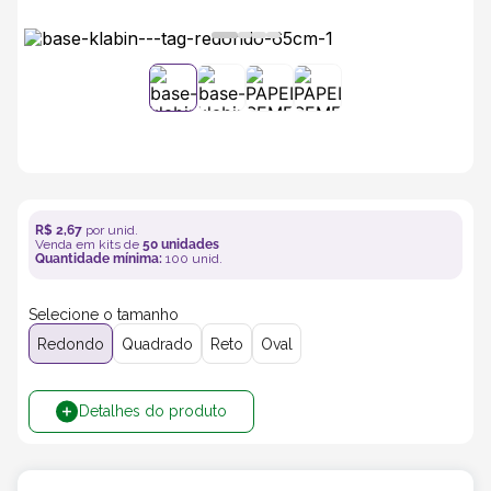
5
º
transporte
6
º
bebida
7
º
café
8
º
saco
R$
2
,
67
por unid.
Venda em kits de
50
unidades
Quantidade mínima:
100
unid.
9
º
papel semente
Selecione o tamanho
Redondo
Quadrado
Reto
Oval
10
º
bebidas
Detalhes do produto