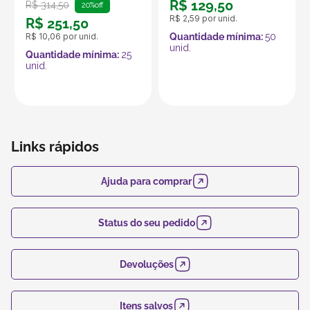
R$
129
,
50
R$
314
,
50
20%
off
R$
2
,
59
por unid.
R$
251
,
50
R$
10
,
06
por unid.
Quantidade mínima:
50
unid.
Quantidade mínima:
25
unid.
Links rápidos
Ajuda para comprar
Status do seu pedido
Devoluções
Itens salvos