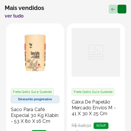
Mais vendidos
ver tudo
Frete Grátis Sul e Sudeste
Frete Grátis Sul e Sudeste
Desconto progressivo
Caixa De Papelão
Mercado Envios M -
Saco Para Café
41 X 30 X 25 Cm
Especial 30 Kg Klabin
- 53 X 80 X 16 Cm
R$
648
,
50
80%
off